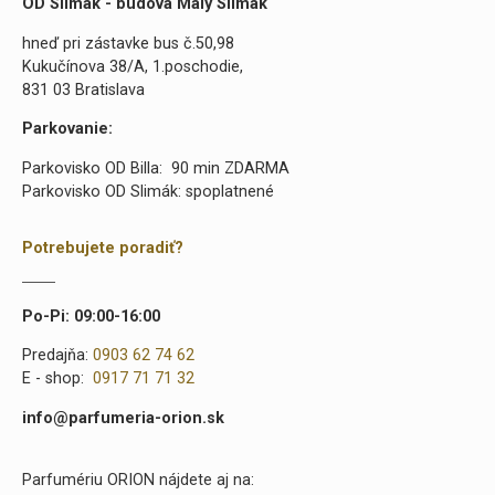
OD Slimák - budova Malý Slimák
hneď pri zástavke bus č.50,98
Kukučínova 38/A, 1.poschodie,
831 03 Bratislava
Parkovanie:
Parkovisko OD Billa: 90 min ZDARMA
Parkovisko OD Slimák: spoplatnené
Potrebujete poradiť?
Po-Pi: 09:00-16:00
Predajňa:
0903 62 74 62
E - shop:
0917 71 71 32
info@parfumeria-orion.sk
Parfumériu ORION nájdete aj na: