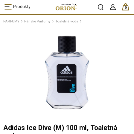
ks /
Produkty
0
PARFUMY
Pánske Parfumy
Toaletná voda
Adidas Ice Dive (M) 100 ml, Toaletná