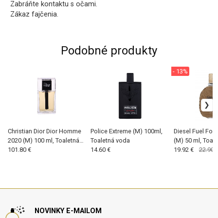
Zabráňte kontaktu s očami.
Zákaz fajčenia.
Podobné produkty
- 13%
Christian Dior Dior Homme
Police Extreme (M) 100ml,
Diesel Fuel For
2020 (M) 100 ml, Toaletná
Toaletná voda
(M) 50 ml, Toal
voda
101.80 €
14.60 €
19.92 €
22.90 
NOVINKY E-MAILOM