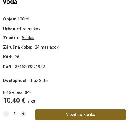
voda
Objem
:
100ml
Určenie
:
Pre mužov
Značka:
Adidas
Záručná doba:
24 mesiacov
Kód:
28
EAN:
3616303321932
Dostupnosť:
1 až 3 dni
8.46
€
bez DPH
10.40
€
ks