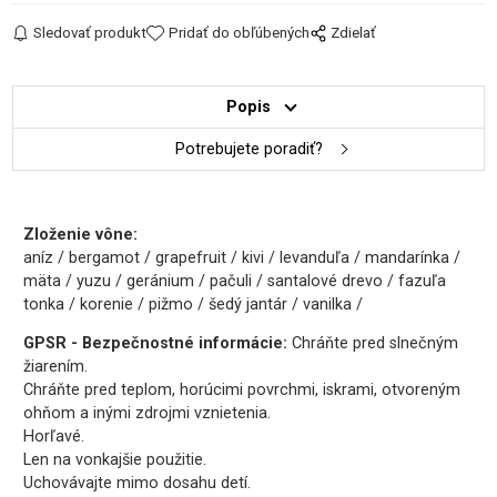
Sledovať produkt
Pridať do obľúbených
Zdielať
Popis
Potrebujete poradiť?
Zloženie vône:
aníz / bergamot / grapefruit / kivi / levanduľa / mandarínka /
mäta / yuzu / geránium / pačuli / santalové drevo / fazuľa
tonka / korenie / pižmo / šedý jantár / vanilka /
GPSR - Bezpečnostné informácie:
Chráňte pred slnečným
žiarením.
Chráňte pred teplom, horúcimi povrchmi, iskrami, otvoreným
ohňom a inými zdrojmi vznietenia.
Horľavé.
Len na vonkajšie použitie.
Uchovávajte mimo dosahu detí.