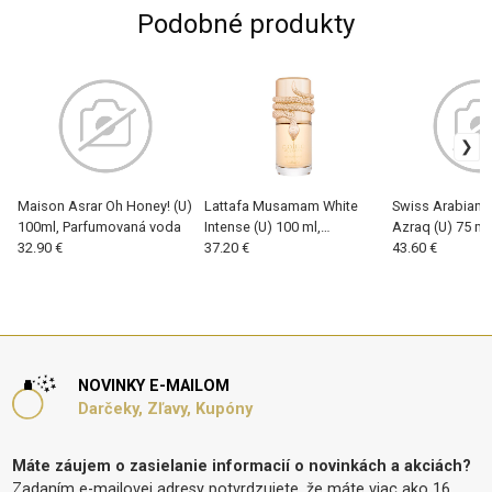
Podobné produkty
Maison Asrar Oh Honey! (U)
Lattafa Musamam White
Swiss Arabian 
100ml, Parfumovaná voda
Intense (U) 100 ml,
Azraq (U) 75 ml
32.90 €
Parfumovaná voda
37.20 €
Parfumovaná v
43.60 €
NOVINKY E-MAILOM
Darčeky, Zľavy, Kupóny
Máte záujem o zasielanie informacií o novinkách a akciách?
Zadaním e-mailovej adresy potvrdzujete, že máte viac ako 16