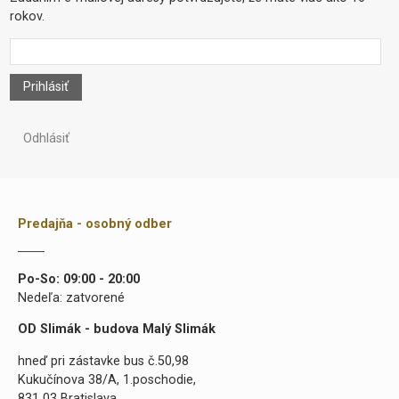
rokov.
Prihlásiť
Odhlásiť
Predajňa - osobný odber
Po-So: 09:00 - 20:00
Nedeľa: zatvorené
OD Slimák - budova Malý Slimák
hneď pri zástavke bus č.50,98
Kukučínova 38/A, 1.poschodie,
831 03 Bratislava