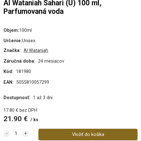
Al Wataniah Sahari (U) 100 ml,
Parfumovaná voda
Objem
:
100ml
Určenie
:
Unisex
Značka:
Al Wataniah
Záručná doba:
24 mesiacov
Kód:
181980
EAN:
5055810057299
Dostupnosť:
1 až 3 dni
17.80
€
bez DPH
21.90
€
ks