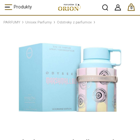
ks /
Produkty
0
PARFUMY
Unisex Parfumy
Odstreky z parfumov