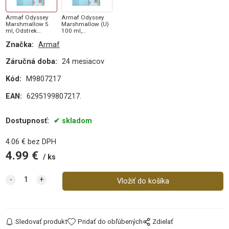
Armaf Odyssey
Armaf Odyssey
Marshmallow 5
Marshmallow (U)
ml, Odstrek
100 ml,
parfumu (U)
Parfumovaná
Značka:
Armaf
voda
Záručná doba:
24 mesiacov
Kód:
M9807217
EAN:
6295199807217.
Dostupnosť:
skladom
4.06
€
bez DPH
4.99
€
ks
Sledovať produkt
Pridať do obľúbených
Zdielať