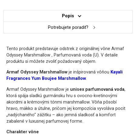
Popis
Potrebujete poradiť?
Tento produkt predstavuje odstrek z originálnej vône Armaf
Odyssey Marshmallow , Parfumovaná voda (U). V detaile
produktu si môžete zvoliť požadovaný objem.
Armaf Odyssey Marshmallow
je inšpirovaná vôňou
Kayali
Fragrances
Yum Boujee Marshmallow
.
Armaf Odyssey Marshmallow je
unisex parfumovaná voda
,
ktorá spája sladkú gurmánsku hru s ovocno-kvetinovými
akordmi a krémovými tónmi marshmallow. Vôňa pôsobí
hravo, mäkko a útulne, pričom jej kompozícia vyvoláva pocit
„nadýchaného“ zážitku – ako jemná sladkosť a komfort
zabalené v luxusnej parfumovej forme.
Charakter vône