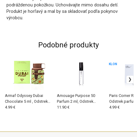
podráždenou pokožkou. Uchovávajte mimo dosahu detí.
Produkt je horľavý a mal by sa skladovať podľa pokynov
výrobcu.
Podobné produkty
KLON
Armaf Odyssey Dubai
Amouage Purpose 50
Paris Corner Rif
Chocolate 5 ml , Odstrek
Parfum 2 ml, Odstrek
Odstrek parfum
parfumu (U)
4.99 €
parfumu (U)
11.90 €
4.99 €