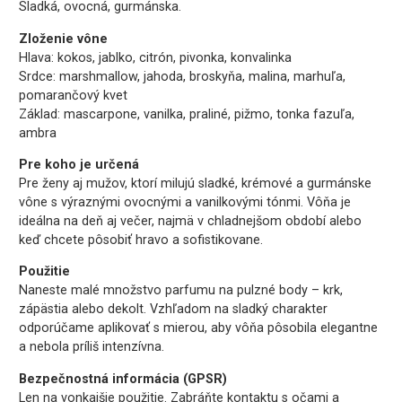
Sladká, ovocná, gurmánska.
Zloženie vône
Hlava: kokos, jablko, citrón, pivonka, konvalinka
Srdce: marshmallow, jahoda, broskyňa, malina, marhuľa,
pomarančový kvet
Základ: mascarpone, vanilka, praliné, pižmo, tonka fazuľa,
ambra
Pre koho je určená
Pre ženy aj mužov, ktorí milujú sladké, krémové a gurmánske
vône s výraznými ovocnými a vanilkovými tónmi. Vôňa je
ideálna na deň aj večer, najmä v chladnejšom období alebo
keď chcete pôsobiť hravo a sofistikovane.
Použitie
Naneste malé množstvo parfumu na pulzné body – krk,
zápästia alebo dekolt. Vzhľadom na sladký charakter
odporúčame aplikovať s mierou, aby vôňa pôsobila elegantne
a nebola príliš intenzívna.
Bezpečnostná informácia (GPSR)
Len na vonkajšie použitie. Zabráňte kontaktu s očami a