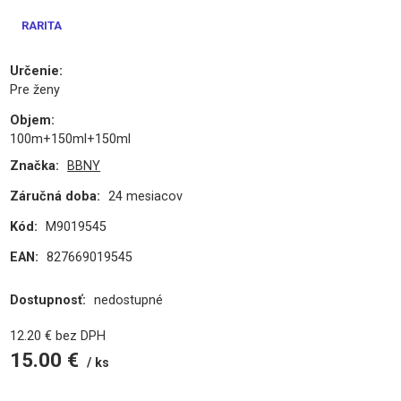
RARITA
Určenie
:
Pre ženy
Objem
:
100m+150ml+150ml
Značka:
BBNY
Záručná doba:
24 mesiacov
Kód:
M9019545
EAN:
827669019545
Dostupnosť:
nedostupné
12.20
€
bez DPH
15.00
€
ks