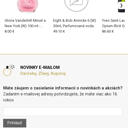
Gloria Vanderbilt Minuit a
Eight & Bob Annicke 6 (W)
Yves Saint Laur
New York (W) 100 ml -
30ml, Parfumovaná voda
Opium Illicit Gr
Tester, Parfumovaná voda
8.00 €
49.10 €
ml, Parfumovan
86.60 €
NOVINKY E-MAILOM
Darčeky, Zľavy, Kupóny
Máte záujem o zasielanie informacií o novinkách a akciách?
Zadaním e-mailovej adresy potvrdzujete, že máte viac ako 16
rokov.
Prihlásiť