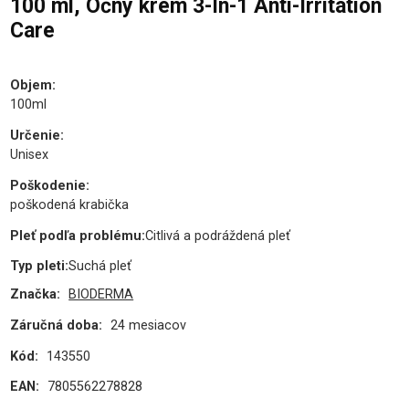
100 ml, Očný krém 3-In-1 Anti-Irritation
Care
Objem
:
100ml
Určenie
:
Unisex
Poškodenie
:
poškodená krabička
Pleť podľa problému
:
Citlivá a podráždená pleť
Typ pleti
:
Suchá pleť
Značka:
BIODERMA
Záručná doba:
24 mesiacov
Kód:
143550
EAN:
7805562278828