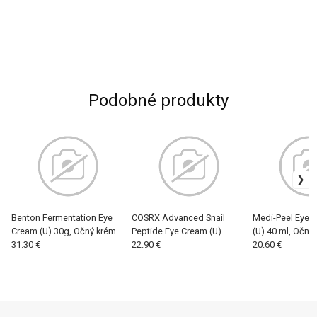
Podobné produkty
Benton Fermentation Eye
COSRX Advanced Snail
Medi-Peel Eye 
Cream (U) 30g, Očný krém
Peptide Eye Cream (U)
(U) 40 ml, Očný
31.30 €
25ml, Očný krém
22.90 €
20.60 €