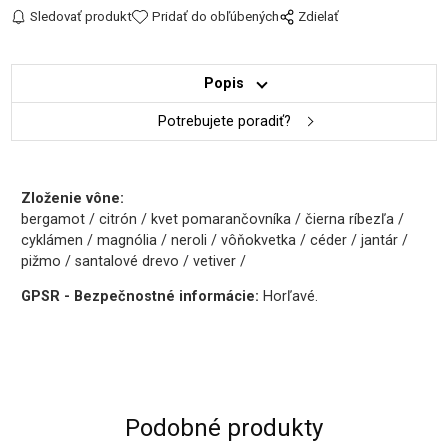
Sledovať produkt
Pridať do obľúbených
Zdielať
Popis
Potrebujete poradiť?
Zloženie vône:
bergamot / citrón / kvet pomarančovníka / čierna ríbezľa /
cyklámen / magnólia / neroli / vôňokvetka / céder / jantár /
pižmo / santalové drevo / vetiver /
GPSR - Bezpečnostné informácie:
Horľavé.
Podobné produkty