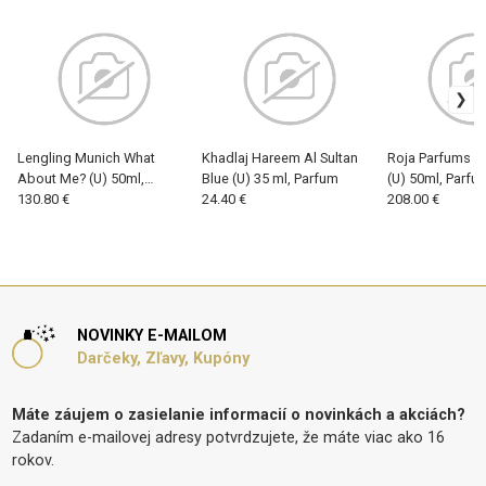
Lengling Munich What
Khadlaj Hareem Al Sultan
Roja Parfums S
About Me? (U) 50ml,
Blue (U) 35 ml, Parfum
(U) 50ml, Parfu
Parfum
130.80 €
24.40 €
208.00 €
NOVINKY E-MAILOM
Darčeky, Zľavy, Kupóny
Máte záujem o zasielanie informacií o novinkách a akciách?
Zadaním e-mailovej adresy potvrdzujete, že máte viac ako 16
rokov.