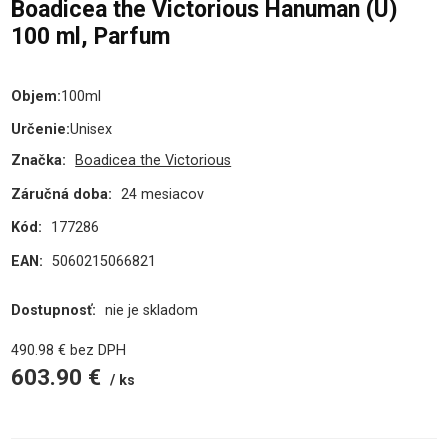
Boadicea the Victorious Hanuman (U)
100 ml, Parfum
Objem
:
100ml
Určenie
:
Unisex
Značka:
Boadicea the Victorious
Záručná doba:
24 mesiacov
Kód:
177286
EAN:
5060215066821
Dostupnosť:
nie je skladom
490.98
€
bez DPH
603.90
€
ks