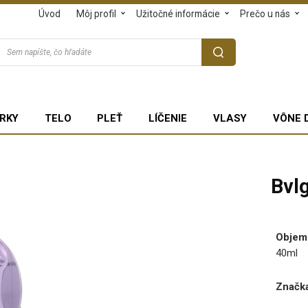
Úvod
Môj profil
Užitočné informácie
Prečo u nás
RKY
TELO
PLEŤ
LÍČENIE
VLASY
VÔNE 
Bvl
Objem
40ml
Značka