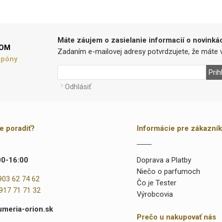
Máte záujem o zasielanie informacií o novinká
LOM
Zadaním e-mailovej adresy potvrdzujete, že máte v
upóny
Prih
Odhlásiť
te poradiť?
Informácie pre zákazní
00-16:00
Doprava a Platby
Niečo o parfumoch
903 62 74 62
Čo je Tester
917 71 71 32
Výrobcovia
umeria-orion.sk
Prečo u nakupovať nás