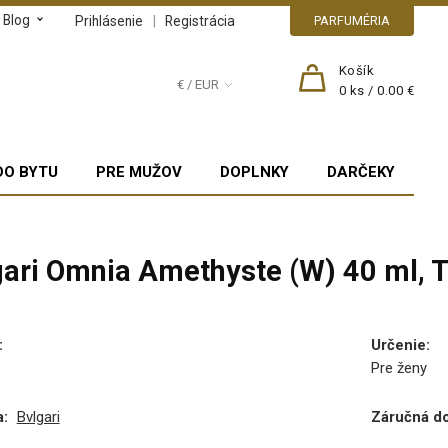
Blog
|
Prihlásenie
Registrácia
PARFUMÉRIA
Košík
€ / EUR
0
ks /
0.00 €
DO BYTU
PRE MUŽOV
DOPLNKY
DARČEKY
gari Omnia Amethyste (W) 40 ml, 
:
Určenie
:
Pre ženy
:
Bvlgari
Záručná d