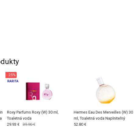
dukty
- 25%
RARITA
in
Roxy Parfums Roxy (W) 30 ml,
Hermes Eau Des Merveilles (W) 30
a
Toaletná voda
ml, Toaletná voda Naplniteľný
29.93 €
39.90 €
52.80 €