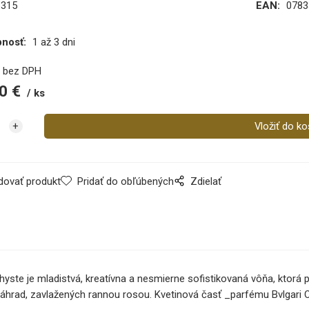
6315
EAN:
0783
pnosť:
1 až 3 dni
€
bez DPH
0
€
ks
dovať produkt
Pridať do obľúbených
Zdielať
ethyste je mladistvá, kreatívna a nesmierne sofistikovaná vôňa, ktor
h záhrad, zavlažených rannou rosou. Kvetinová časť _parfému Bvlgar