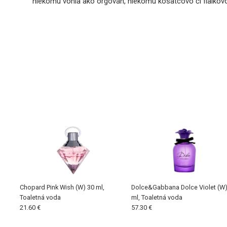
niekomu vonia ako orgován, niekomu kosatcovo či fialkovo.
Chopard Pink Wish (W) 30 ml,
Dolce&Gabbana Dolce Violet (W)
Toaletná voda
ml, Toaletná voda
21.60 €
57.30 €