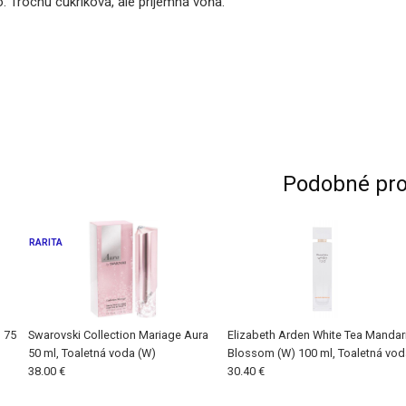
 Trochu cukríková, ale príjemná vôňa.
Podobné pro
RARITA
 75
Swarovski Collection Mariage Aura
Elizabeth Arden White Tea Mandar
50 ml, Toaletná voda (W)
Blossom (W) 100 ml, Toaletná vod
38.00 €
30.40 €