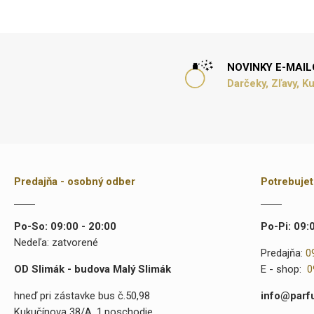
NOVINKY E-MAI
Darčeky, Zľavy, K
Predajňa - osobný odber
Potrebuje
Po-So: 09:00 - 20:00
Po-Pi: 09:
Nedeľa: zatvorené
Predajňa:
0
OD Slimák - budova Malý Slimák
E - shop:
0
hneď pri zástavke bus č.50,98
info@parf
Kukučínova 38/A, 1.poschodie,