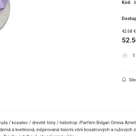
Kód:
Dostu
42.68
52.5
Sle
 ruža / kosatec / drevité tóny / heliotrop /Parfém Bvlgari Omnia Am
derná a kvetinová, inšpirovaná tisícmi vôní kosatcových a ružovýc