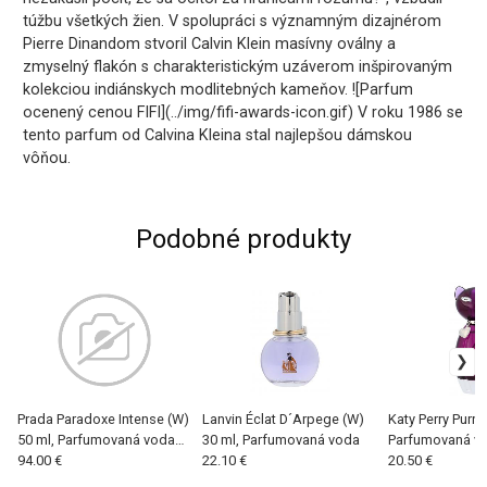
túžbu všetkých žien. V spolupráci s významným dizajnérom
Pierre Dinandom stvoril Calvin Klein masívny oválny a
zmyselný flakón s charakteristickým uzáverom inšpirovaným
kolekciou indiánskych modlitebných kameňov. ![Parfum
ocenený cenou FIFI](../img/fifi-awards-icon.gif) V roku 1986 se
tento parfum od Calvina Kleina stal najlepšou dámskou
vôňou.
Podobné produkty
Prada Paradoxe Intense (W)
Lanvin Éclat D´Arpege (W)
Katy Perry Purr 
50 ml, Parfumovaná voda
30 ml, Parfumovaná voda
Parfumovaná v
Naplniteľný
94.00 €
22.10 €
20.50 €