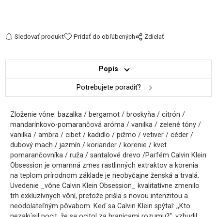
Sledovať produkt
Pridať do obľúbených
Zdielať
Popis
Potrebujete poradiť?
Zloženie vône: bazalka / bergamot / broskyňa / citrón /
mandarínkovo-pomarančová aróma / vanilka / zelené tóny /
vanilka / ambra / cibet / kadidlo / pižmo / vetiver / céder /
dubový mach / jazmín / koriander / korenie / kvet
pomarančovníka / ruža / santalové drevo /Parfém Calvin Klein
Obsession je omamná zmes rastlinných extraktov a korenia
na teplom prírodnom základe je neobyčajne ženská a trvalá.
Uvedenie _vône Calvin Klein Obsession_ kvalitatívne zmenilo
trh exkluzívnych vôní, pretože prišla s novou intenzitou a
neodolateľným pôvabom. Keď sa Calvin Klein spýtal: ,,Kto
nezakúsil pocit, že sa ocitol za hranicami rozumu?", vzbudil