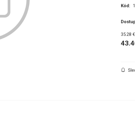
Kód:
Dostu
35.28
43.4
Sle