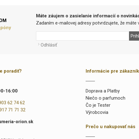
Máte záujem o zasielanie informacií o novinká
LOM
Zadaním e-mailovej adresy potvrdzujete, že máte v
upóny
Prih
Odhlásiť
te poradiť?
Informácie pre zákazní
00-16:00
Doprava a Platby
Niečo o parfumoch
903 62 74 62
Čo je Tester
917 71 71 32
Výrobcovia
umeria-orion.sk
Prečo u nakupovať nás