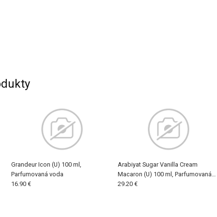
dukty
Grandeur Icon (U) 100 ml,
Arabiyat Sugar Vanilla Cream
Parfumovaná voda
Macaron (U) 100 ml, Parfumovaná
16.90 €
voda
29.20 €