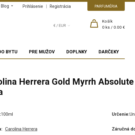
Blog
|
Prihlásenie
Registrácia
PARFUMÉRIA
Košík
€ / EUR
0
ks /
0.00 €
DO BYTU
PRE MUŽOV
DOPLNKY
DARČEKY
olina Herrera Gold Myrrh Absolut
a
:
100ml
Určenie
:
Un
:
Carolina Herrera
Záručná d