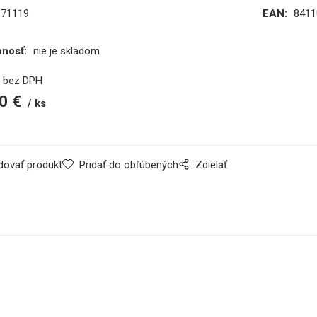
171119
EAN:
8411
pnosť:
nie je skladom
€
bez DPH
0
€
ks
dovať produkt
Pridať do obľúbených
Zdielať