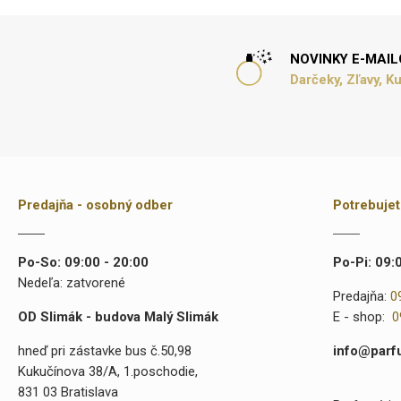
NOVINKY E-MAI
Darčeky, Zľavy, K
Predajňa - osobný odber
Potrebuje
Po-So: 09:00 - 20:00
Po-Pi: 09:
Nedeľa: zatvorené
Predajňa:
0
OD Slimák - budova Malý Slimák
E - shop:
0
hneď pri zástavke bus č.50,98
info@parf
Kukučínova 38/A, 1.poschodie,
831 03 Bratislava