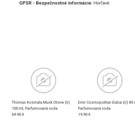
GPSR - Bezpečnostné informácie:
Horľavé.
Thomas Kosmala Musk Otone (U)
Emir Cosmopolitan Dubai (U) 85 
100 ml, Parfumovaná voda
Parfumovaná voda
69.90 €
19.90 €