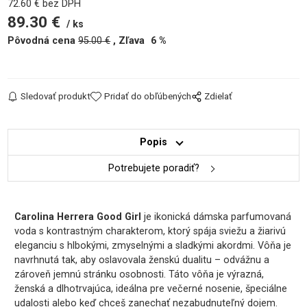
72.60
€
bez DPH
89.30
€
ks
Pôvodná cena
95.00
€
Zľava
6
%
Sledovať produkt
Pridať do obľúbených
Zdielať
Popis
Potrebujete poradiť?
Carolina Herrera Good Girl
je ikonická dámska parfumovaná
voda s kontrastným charakterom, ktorý spája sviežu a žiarivú
eleganciu s hlbokými, zmyselnými a sladkými akordmi. Vôňa je
navrhnutá tak, aby oslavovala ženskú dualitu – odvážnu a
zároveň jemnú stránku osobnosti. Táto vôňa je výrazná,
ženská a dlhotrvajúca, ideálna pre večerné nosenie, špeciálne
udalosti alebo keď chceš zanechať nezabudnuteľný dojem.