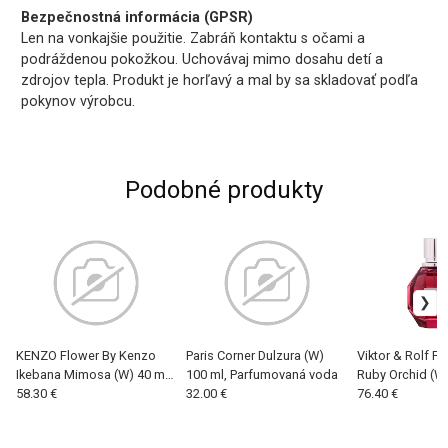
Bezpečnostná informácia (GPSR)
Len na vonkajšie použitie. Zabráň kontaktu s očami a
podráždenou pokožkou. Uchovávaj mimo dosahu detí a
zdrojov tepla. Produkt je horľavý a mal by sa skladovať podľa
pokynov výrobcu.
Podobné produkty
KENZO Flower By Kenzo
Paris Corner Dulzura (W)
Viktor & Rolf 
Ikebana Mimosa (W) 40 ml,
100 ml, Parfumovaná voda
Ruby Orchid (W)
Parfumovaná voda
58.30 €
32.00 €
Parfumovaná v
76.40 €