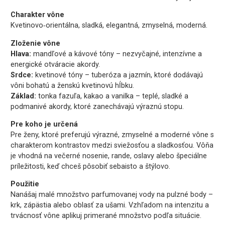
Charakter vône
Kvetinovo‑orientálna, sladká, elegantná, zmyselná, moderná.
Zloženie vône
Hlava:
mandľové a kávové tóny – nezvyčajné, intenzívne a
energické otváracie akordy.
Srdce:
kvetinové tóny – tuberóza a jazmín, ktoré dodávajú
vôni bohatú a ženskú kvetinovú hĺbku.
Základ:
tonka fazuľa, kakao a vanilka – teplé, sladké a
podmanivé akordy, ktoré zanechávajú výraznú stopu.
Pre koho je určená
Pre ženy, ktoré preferujú výrazné, zmyselné a moderné vône s
charakterom kontrastov medzi sviežosťou a sladkosťou. Vôňa
je vhodná na večerné nosenie, rande, oslavy alebo špeciálne
príležitosti, keď chceš pôsobiť sebaisto a štýlovo.
Použitie
Nanášaj malé množstvo parfumovanej vody na pulzné body –
krk, zápästia alebo oblasť za ušami. Vzhľadom na intenzitu a
trvácnosť vône aplikuj primerané množstvo podľa situácie.