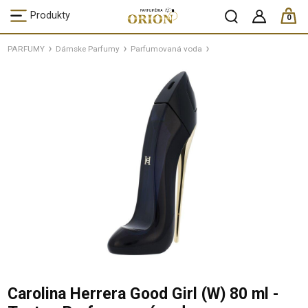
ks /
Produkty
0
PARFUMY
Dámske Parfumy
Parfumovaná voda
Carolina Herrera Good Girl (W) 80 ml -