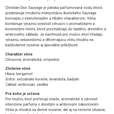
Christian Dior Sauvage je pánska parfumovaná voda, ktorá
predstavuje modernú interpretáciu ikonického Sauvage
konceptu s intenzívnejším a hlbším charakterom. Vôňa
kombinuje výraznú sviežosť citrusov s aromatickými a
korenistými tónmi, ktoré prechádzajú do teplého, drevitého a
ambrového základu. Je navrhnutá pre mužov, ktorí hľadajú
výraznú, sebavedomú a dlhotrvajúcu vôňu vhodnú na
každodenné nosenie aj špeciálne príležitosti.
Charakter vône
Citrusová, aromatická, zmyselná.
Zloženie vône
Hlava: bergamot
Srdce: sečuánske korenie, levanduľa, badyán
Základ: ambroxan, vanilka
Pre koho je určená
Pre mužov, ktorí preferujú svieže, aromatické a zároveň
intenzívne parfumy s drevitým a ambrovým zakončením.
Vôňa je vhodná na denné nosenie, ale aj na večerné situácie,