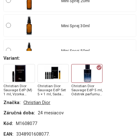
Mini Sprej 20ml
Mini Sprej 30ml
Mini Sprej 50ml
Variant
:
Christian Dior
Christian Dior
Christian Dior
Sauvage EdP (M)
Sauvage EdP Set
Sauvage EdP 5 ml,
1 ml, Vzorka
5 × 1 ml, Sada
Odstrek parfumu
parfumu
vzoriek (M)
(M)
Značka:
Christian Dior
Záručná doba:
24 mesiacov
Kód:
M1608077
EAN:
3348901608077.