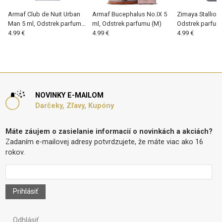
Armaf Club de Nuit Urban
Armaf Bucephalus No.IX 5
Zimaya Stallion 
Man 5 ml, Odstrek parfumu
ml, Odstrek parfumu (M)
Odstrek parfum
(M)
4.99 €
4.99 €
4.99 €
NOVINKY E-MAILOM
Darčeky, Zľavy, Kupóny
Máte záujem o zasielanie informacií o novinkách a akciách?
Zadaním e-mailovej adresy potvrdzujete, že máte viac ako 16
rokov.
Prihlásiť
Odhlásiť