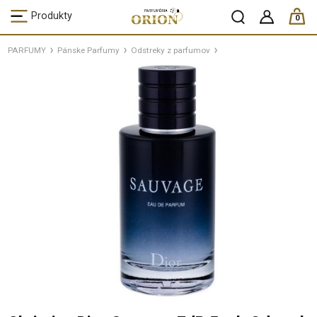
ks /
Produkty
0
PARFUMY
Pánske Parfumy
Odstreky z parfumov