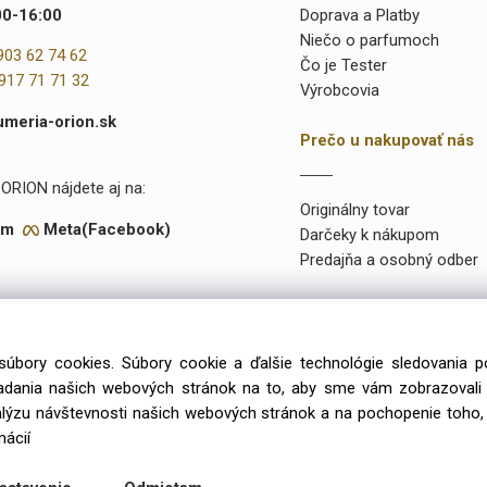
00-16:00
Doprava a Platby
Niečo o parfumoch
903 62 74 62
Čo je Tester
917 71 71 32
Výrobcovia
umeria-orion.sk
Prečo u nakupovať nás
ORION nájdete aj na:
Originálny tovar
am
Meta(Facebook)
Darčeky k nákupom
Predajňa a osobný odber
súbory cookies. Súbory cookie a ďalšie technológie sledovania 
onuke máme takmer 15 000 rôznych položiek a vyše 2000 priamo na
iadania našich webových stránok na to, aby sme vám zobrazoval
99 výlučne iba u preverených a kvalitných veľkoobchodných dodávat
alýzu návštevnosti našich webových stránok a na pochopenie toho, 
mácií
Copyright © 2026 Parfumeria ORION, All rights reserved