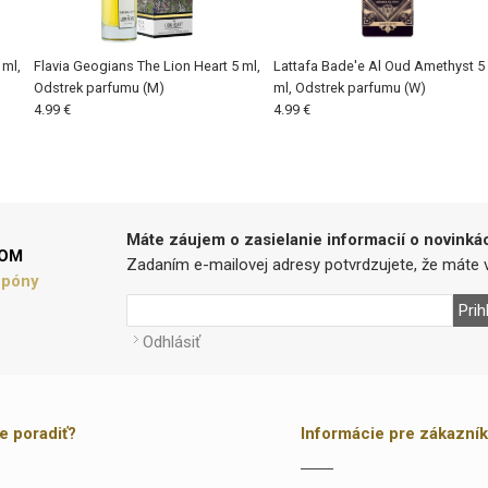
 ml,
Flavia Geogians The Lion Heart 5 ml,
Lattafa Bade'e Al Oud Amethyst 5
Odstrek parfumu (M)
ml, Odstrek parfumu (W)
4.99 €
4.99 €
Máte záujem o zasielanie informacií o novinká
LOM
Zadaním e-mailovej adresy potvrdzujete, že máte v
upóny
Prih
Odhlásiť
te poradiť?
Informácie pre zákazní