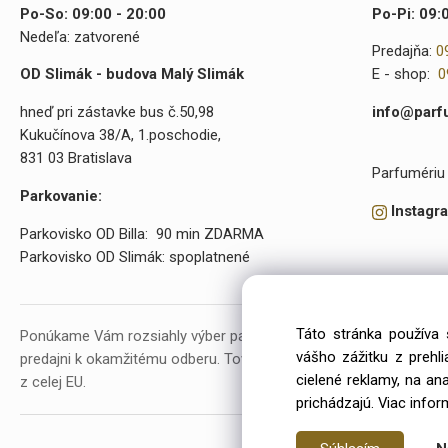
Po-So: 09:00 - 20:00
Po-Pi: 09:
Nedeľa: zatvorené
Predajňa:
0
OD Slimák - budova Malý Slimák
E - shop:
0
hneď pri zástavke bus č.50,98
info@parf
Kukučínova 38/A, 1.poschodie,
831 03 Bratislava
Parfumériu 
Parkovanie:
Instagr
Parkovisko OD Billa: 90 min ZDARMA
Parkovisko OD Slimák: spoplatnené
Táto stránka používa 
Ponúkame Vám rozsiahly výber parfumov a kozmetiky. V našej p
vášho zážitku z prehl
predajni k okamžitému odberu. Tovar objednávame už od roku 20
cielené reklamy, na an
z celej EU.
prichádzajú.
Viac infor