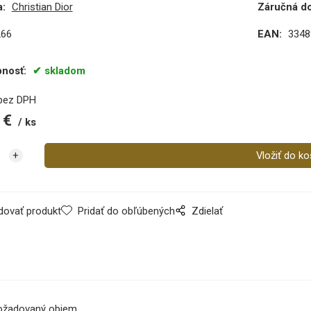
:
Christian Dior
Záručná d
266
EAN:
3348
pnosť:
skladom
bez DPH
€
ks
dovať produkt
Pridať do obľúbených
Zdielať
 požadovaný objem.