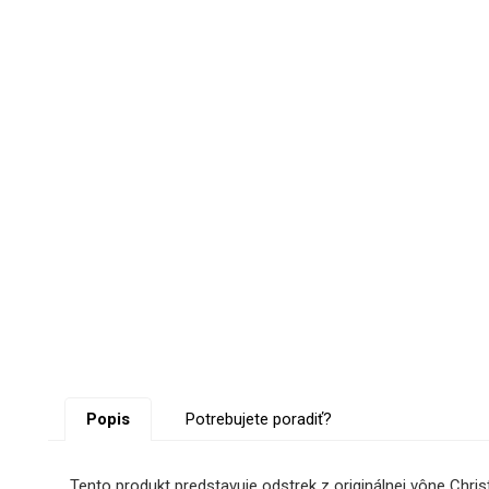
Popis
Potrebujete poradiť?
Tento produkt predstavuje odstrek z originálnej vône Chris