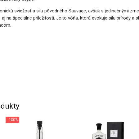
konickú sviežosť a silu pôvodného Sauvage, avšak s jedinečnými zmen
aj na špeciálne príležitosti. Je to vôňa, ktorá evokuje silu prírody 
rncom.
dukty
- 100%