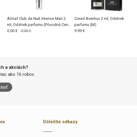
Armaf Club de Nuit Intense Man 2
Creed Aventus 2 ml, Odstrek
ml, Odstrek parfumu (Pôvodná Cena
parfumu (M)
€1,99)
0.00 €
0.00 €
9.99 €
ch a akciách?
iac ako 16 rokov.
lásiť
kov
Dôležité odkazy