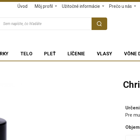
Úvod
Môj profil
Užitočné informácie
Prečo u nás
RKY
TELO
PLEŤ
LÍČENIE
VLASY
VÔNE 
Chr
Určeni
Pre mu
Objem