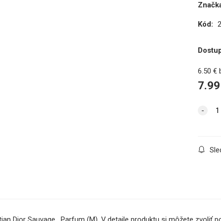
Značka
Kód:
Dostu
6.50
€
7.99
Sle
tian Dior Sauvage , Parfum (M). V detaile produktu si môžete zvoliť