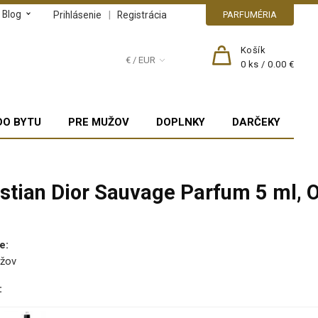
Blog
|
Prihlásenie
Registrácia
PARFUMÉRIA
Košík
€ / EUR
0
ks /
0.00 €
DO BYTU
PRE MUŽOV
DOPLNKY
DARČEKY
istian Dior Sauvage Parfum 5 ml, 
e
:
žov
: