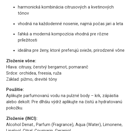
harmonická kombinácia citrusových a kvetinových
tónov
vhodná na každodenné nosenie, najmä počas jari a leta
ľahká a moderná kompozícia vhodná pre rôzne
príležitosti
ideálna pre ženy, ktoré preferujú svieže, prirodzené vône
Zloženie vône:
Hlava: citrusy, čerstvý bergamot, pomaranč
Srdce: orchidea, freesia, ruža
Základ: pižmo, drevité tóny
Použitie:
Aplikujte parfumovanú vodu na pulzné body – krk, zápästia
alebo dekolt. Pre dlhšiu výdrž aplikujte na čistú a hydratovanú
pokožku.
Zloženie (INCI):
Alcohol Denat., Parfum (Fragrance), Aqua (Water), Limonene,
Linalool, Citral, Coumarin, Geraniol.