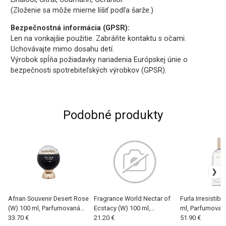
(Zloženie sa môže mierne líšiť podľa šarže.)
Bezpečnostná informácia (GPSR):
Len na vonkajšie použitie. Zabráňte kontaktu s očami.
Uchovávajte mimo dosahu detí.
Výrobok spĺňa požiadavky nariadenia Európskej únie o
bezpečnosti spotrebiteľských výrobkov (GPSR).
Podobné produkty
Afnan Souvenir Desert Rose
Fragrance World Nectar of
Furla Irresistibi
(W) 100 ml, Parfumovaná
Ecstacy (W) 100 ml,
ml, Parfumovan
voda
33.70 €
Parfumovaná voda
21.20 €
51.90 €