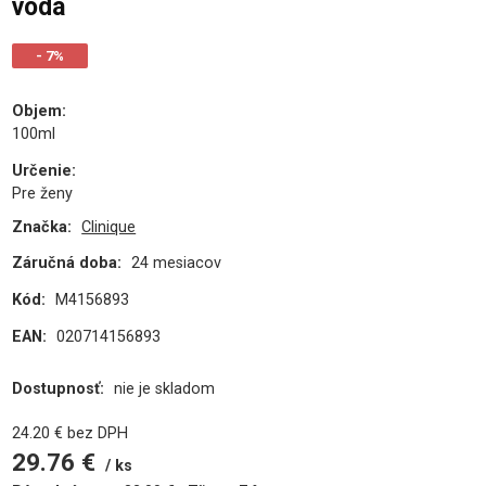
voda
- 7%
Objem
:
100ml
Určenie
:
Pre ženy
Značka:
Clinique
Záručná doba:
24 mesiacov
Kód:
M4156893
EAN:
020714156893
Dostupnosť:
nie je skladom
24.20
€
bez DPH
29.76
€
ks