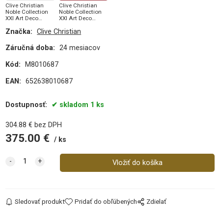
Clive Christian
Clive Christian
Noble Collection
Noble Collection
XXI Art Deco
XXI Art Deco
Amberwood (U) 2
Amberwood 50
Značka:
Clive Christian
ml, Vzorka
ml, Parfumovaná
parfumu
voda (U)
Záručná doba:
24 mesiacov
Kód:
M8010687
EAN:
652638010687
Dostupnosť:
skladom 1 ks
304.88
€
bez DPH
375.00
€
ks
Sledovať produkt
Pridať do obľúbených
Zdielať