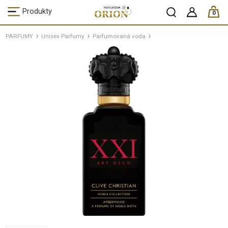
ks /
Produkty
0
PARFUMY
Unisex Parfumy
Parfumovaná voda