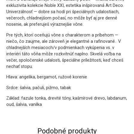
exkluzivita kolekcie Noble XXI, estetika inšpirovaná Art Deco.
Univerzálnosť — dobre sa hodí pri špeciálnych udalostiach,
večeroch, chladnejšom počasí, no môže byť aj pre denné
nosenie, ak preferuješ výraznejšie vône.
Pre tých, ktorí oceňujú vône s charakterom a príbehom —
niečo, čo zaujme, ale zároveň je elegantné a rafinované. V
chladnejších mesiacoch/v podmienkach vykúpenia vs. v
interiéri táto vôňa môže rozkvitnúť naplno. Skvelá voľba na
večer, spoločenské udalosti, špeciálne príležitosti, keď chceš
nechať stopu.
Hlava: angelika, bergamot, ružové korenie
Srdce: šalvia, pačuli, pižmo, tabak
Základ: fazule tonka, drevité tóny, kašmírové drevo, labdanum,
oud, šalvia, vanilka
Podobné produkty