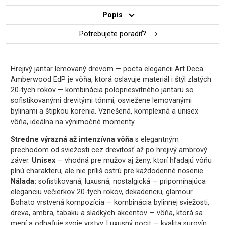
Popis
Potrebujete poradiť?
Hrejivý jantar lemovaný drevom — pocta elegancii Art Deca.
Amberwood EdP je vôňa, ktorá oslavuje materiál i štýl zlatých
20-tych rokov — kombinácia polopriesvitného jantaru so
sofistikovanými drevitými tónmi, osviežene lemovanými
bylinami a štipkou korenia. Vznešená, komplexná a unisex
vôňa, ideálna na výnimočné momenty.
Stredne výrazná až intenzívna vôňa
s elegantným
prechodom od sviežosti cez drevitosť až po hrejivý ambrový
záver.
Unisex
— vhodná pre mužov aj ženy, ktorí hľadajú vôňu
plnú charakteru, ale nie príliš ostrú pre každodenné nosenie.
Nálada:
sofistikovaná, luxusná, nostalgická — pripomínajúca
eleganciu večierkov 20-tych rokov, dekadenciu, glamour.
Bohato vrstvená kompozícia — kombinácia bylinnej sviežosti,
dreva, ambra, tabaku a sladkých akcentov — vôňa, ktorá sa
mení a odhaľuje svoje vrstvy. Luxusný pocit — kvalita surovín,