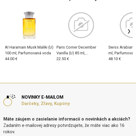
Al Haramain Musk Maliki (U)
Paris Corner December
Swiss Arabian W
100 ml, Parfumovaná voda
Vanilla (U) 85 ml,
ml, Parfumovan
44.00 €
Parfumovaná voda
22.50 €
48.10 €
NOVINKY E-MAILOM
Darčeky, Zľavy, Kupóny
Máte záujem o zasielanie informacií o novinkách a akciách?
Zadaním e-mailovej adresy potvrdzujete, že máte viac ako 16
rokov.