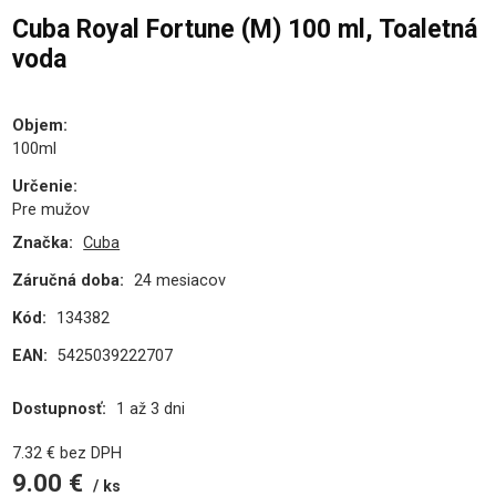
Cuba Royal Fortune (M) 100 ml, Toaletná
voda
Objem
:
100ml
Určenie
:
Pre mužov
Značka:
Cuba
Záručná doba:
24 mesiacov
Kód:
134382
EAN:
5425039222707
Dostupnosť:
1 až 3 dni
7.32
€
bez DPH
9.00
€
ks