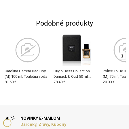
Podobné produkty
Carolina Herrera Bad Boy
Hugo Boss Collection
Police To Be Bo
(M) 100 ml, Toaletná voda
Damask & Oud 50 ml,
(M) 75 ml, Toal
81.60 €
Toaletná voda (M)
78.40 €
20.00 €
NOVINKY E-MAILOM
Darčeky, Zľavy, Kupóny