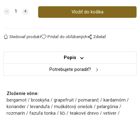
Sledovať produkt
Pridať do obľúbených
Zdielať
Popis
Potrebujete poradiť?
Zloženie vône:
bergamot / broskyňa / grapefruit / pomaranč / kardamóm /
koriander / levanduľa / muškátový oriešok / pelargónia /
rozmarín / fazuľa tonka / liči / teakové drevo / vetiver /