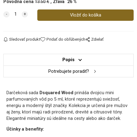
Pôvodná cena
13.50
€
Zľava
26
%
Sledovať produkt
Pridať do obľúbených
Zdielať
Popis
Potrebujete poradiť?
Darčeková sada
Dsquared Wood
prináša dvojicu mini
parfumovaných vôd po 5 ml, ktoré reprezentujú sviežosť,
energiu a moderný štýl značky. Kolekcia je určená pre mužov
aj ženy, ktorí majú radi prirodzené, drevité a citrusové tóny.
Elegantné miniatúry sú ideálne na cesty alebo ako darček.
Účinky a benefity: