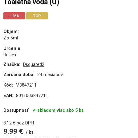
Toaletná voda (U)
- 26%
TOP
PU
Objem
:
2 x 5ml
Určenie
:
Unisex
Značka:
Dsquared2
Záručná doba:
24 mesiacov
Kód:
M3847211
EAN:
8011003847211
Dostupnosť:
skladom viac ako 5 ks
8.12
€
bez DPH
9.99
€
ks