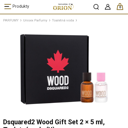
ks /
Produkty
0
PARFUMY
Unisex Parfumy
Toaletná voda
Dsquared2 Wood Gift Set 2 × 5 ml,