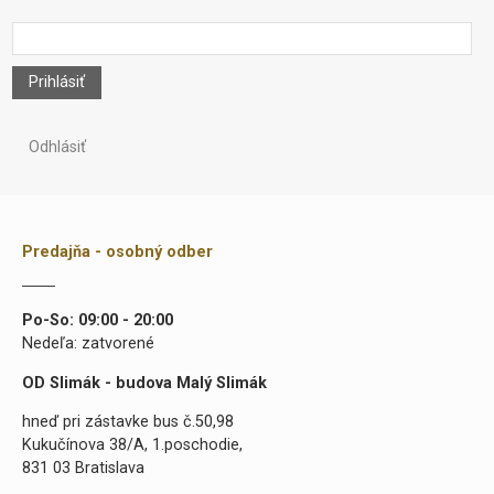
Prihlásiť
Odhlásiť
Predajňa - osobný odber
Po-So: 09:00 - 20:00
Nedeľa: zatvorené
OD Slimák - budova Malý Slimák
hneď pri zástavke bus č.50,98
Kukučínova 38/A, 1.poschodie,
831 03 Bratislava