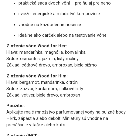
praktická sada dvoch vôní – pre ňu aj pre neho
svieže, energické a mladistvé kompozície
vhodné na každodenné nosenie
ideálne ako darček alebo na testovanie vône
Zloženie vône Wood for Her:
Hlava: mandarínka, magnólia, konvalinka
Srdce: osmantus, jazmín, listy maliny
Základ: cédrové drevo, ambroxan, biele pižmo
Zloženie vône Wood for Him:
Hlava: bergamot, mandarínka, citrón
Srdce: zázvor, kardamóm, fialkové listy
Základ: vetiver, biele drevo, ambroxan
Použitie:
Aplikujte malé množstvo parfumovanej vody na pulzné body
– krk, zápästia alebo dekolt. Miniatúry sú vhodné na
prenášanie v taške alebo kufri.
Zloženie (INCI):