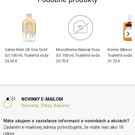
Calvin Klein CK One Gold
Monotheme Natural Yuzu
Korres Sikinos (
(U) 100 ml, Toaletná voda
(U) 100 ml, Toaletná voda
Toaletná voda
25.30 €
20.70 €
31.70 €
NOVINKY E-MAILOM
Darčeky, Zľavy, Kupóny
Máte záujem o zasielanie informacií o novinkách a akciách?
Zadaním e-mailovej adresy potvrdzujete, že máte viac ako 16
rokov.