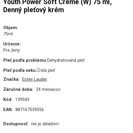
Youth Power Soft Creme (W) 75 ml,
Denný pleťový krém
Objem
:
75ml
Určenie
:
Pre ženy
Pleť podľa problému
:
Dehydratovaná pleť
Pleť podľa veku
:
Zrelá pleť
Značka:
Estée Lauder
Záručná doba:
24 mesiacov
Kód:
139543
EAN:
887167539556
Dostupnosť:
nie je skladom