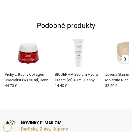
Podobné produkty
Vichy Liftactiv Collagen
BIODERMA Sébium Hydra
Juvena Skin Ene
Specialist (W) 50 ml, Denný
Cream (W) 40 ml, Denný
Moisture Rich (
pleťový krém
44.70 €
pleťový krém
14.40 €
Denný pleťový 
32.50 €
NOVINKY E-MAILOM
Darčeky, Zľavy, Kupóny