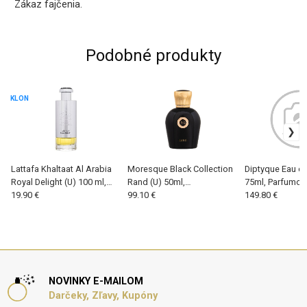
Zákaz fajčenia.
Podobné produkty
KLON
Lattafa Khaltaat Al Arabia
Moresque Black Collection
Diptyque Eau de
Royal Delight (U) 100 ml,
Rand (U) 50ml,
75ml, Parfumov
Parfumovaná voda
19.90 €
Parfumovaná voda
99.10 €
149.80 €
NOVINKY E-MAILOM
Darčeky, Zľavy, Kupóny