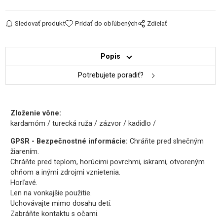
Sledovať produkt
Pridať do obľúbených
Zdielať
Popis
Potrebujete poradiť?
Zloženie vône:
kardamóm / turecká ruža / zázvor / kadidlo /
GPSR - Bezpečnostné informácie:
Chráňte pred slnečným
žiarením.
Chráňte pred teplom, horúcimi povrchmi, iskrami, otvoreným
ohňom a inými zdrojmi vznietenia.
Horľavé.
Len na vonkajšie použitie.
Uchovávajte mimo dosahu detí.
Zabráňte kontaktu s očami.