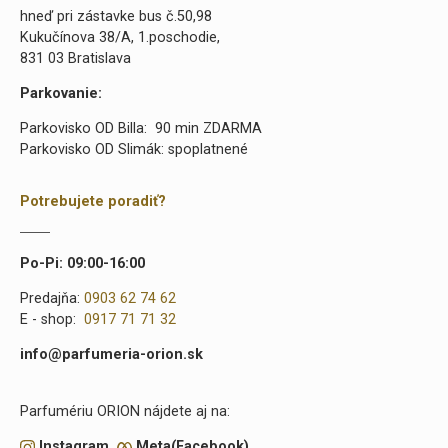
hneď pri zástavke bus č.50,98
Kukučínova 38/A, 1.poschodie,
831 03 Bratislava
Parkovanie:
Parkovisko OD Billa: 90 min ZDARMA
Parkovisko OD Slimák: spoplatnené
Potrebujete poradiť?
Po-Pi: 09:00-16:00
Predajňa:
0903 62 74 62
E - shop:
0917 71 71 32
info@parfumeria-orion.sk
Parfumériu ORION nájdete aj na:
Instagram
Meta(Facebook)