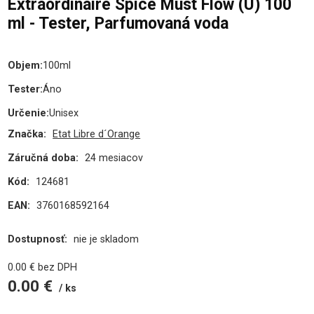
Extraordinaire Spice Must Flow (U) 100
ml - Tester, Parfumovaná voda
Objem
:
100ml
Tester
:
Áno
Určenie
:
Unisex
Značka:
Etat Libre d´Orange
Záručná doba:
24 mesiacov
Kód:
124681
EAN:
3760168592164
Dostupnosť:
nie je skladom
0.00
€
bez DPH
0.00
€
ks