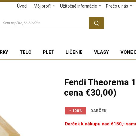
Úvod
Môj profil
Užitočné informácie
Prečo u nás
RKY
TELO
PLEŤ
LÍČENIE
VLASY
VÔNE 
Fendi Theorema 1
cena €30,00)
- 100%
DARČEK
Darček k nákupu nad €150,- sam