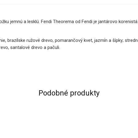
ku jemnú a lesklú. Fendi Theorema od Fendi je jantárovo korenistá 
e, brazílske ružové drevo, pomarančový kvet, jazmín a šípky; stredné
vo, santalové drevo a pačuli.
Podobné produkty