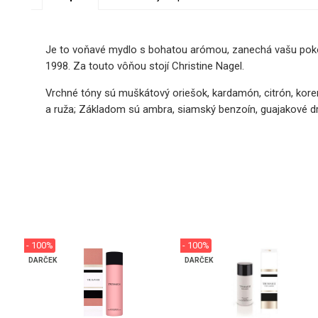
Je to voňavé mydlo s bohatou arómou, zanechá vašu pokož
1998. Za touto vôňou stojí Christine Nagel.
Vrchné tóny sú muškátový oriešok, kardamón, citrón, koreni
a ruža; Základom sú ambra, siamský benzoín, guajakové dre
- 100%
- 100%
DARČEK
DARČEK