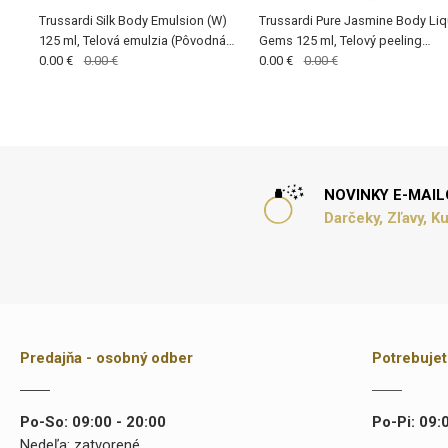
Trussardi Silk Body Emulsion (W)
Trussardi Pure Jasmine Body Liq
125 ml, Telová emulzia (Pôvodná
Gems 125 ml, Telový peeling
cena €22,-)
0.00 €
0.00 €
(Pôvodná cena €22,-)
0.00 €
0.00 €
NOVINKY E-MAI
Darčeky, Zľavy, K
Predajňa - osobný odber
Potrebuje
Po-So: 09:00 - 20:00
Po-Pi: 09:
Nedeľa: zatvorené