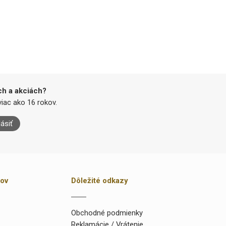
ch a akciách?
iac ako 16 rokov.
lásiť
kov
Dôležité odkazy
Obchodné podmienky
Reklamácie / Vrátenie