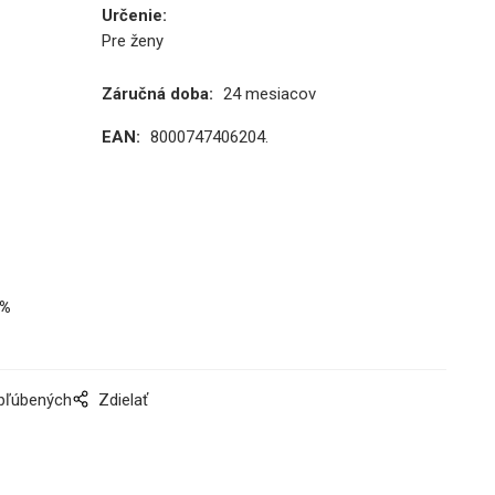
Určenie
:
Pre ženy
Záručná doba:
24 mesiacov
EAN:
8000747406204.
%
obľúbených
Zdielať