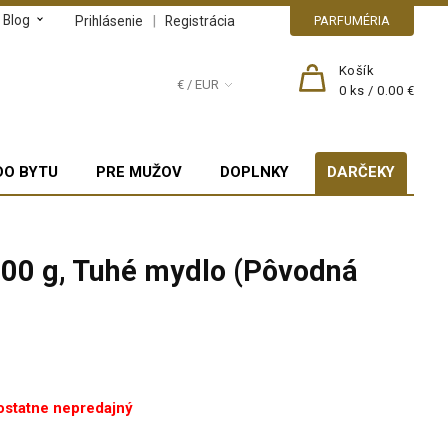
Blog
|
Prihlásenie
Registrácia
PARFUMÉRIA
Košík
€ / EUR
0
ks /
0.00 €
DO BYTU
PRE MUŽOV
DOPLNKY
DARČEKY
00 g, Tuhé mydlo (Pôvodná
ostatne nepredajný