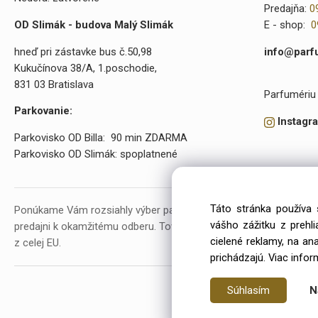
Predajňa:
0
OD Slimák - budova Malý Slimák
E - shop:
0
hneď pri zástavke bus č.50,98
info@parf
Kukučínova 38/A, 1.poschodie,
831 03 Bratislava
Parfumériu 
Parkovanie:
Instagr
Parkovisko OD Billa: 90 min ZDARMA
Parkovisko OD Slimák: spoplatnené
Táto stránka používa 
Ponúkame Vám rozsiahly výber parfumov a kozmetiky. V našej p
vášho zážitku z prehl
predajni k okamžitému odberu. Tovar objednávame už od roku 20
cielené reklamy, na an
z celej EU.
prichádzajú.
Viac infor
Súhlasím
N