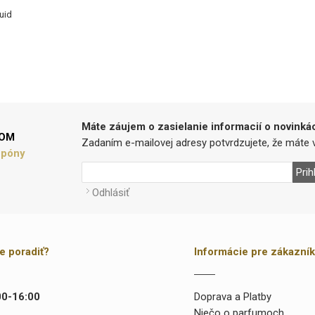
uid
Máte záujem o zasielanie informacií o novinká
LOM
Zadaním e-mailovej adresy potvrdzujete, že máte v
upóny
Prih
Odhlásiť
te poradiť?
Informácie pre zákazní
00-16:00
Doprava a Platby
Niečo o parfumoch