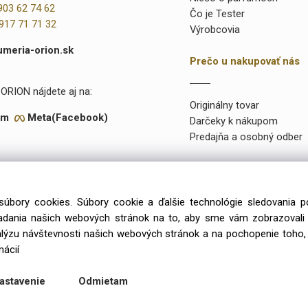
903 62 74 62
Čo je Tester
917 71 71 32
Výrobcovia
umeria-orion.sk
Prečo u nakupovať nás
ORION nájdete aj na:
Originálny tovar
am
Meta(Facebook)
Darčeky k nákupom
Predajňa a osobný odber
súbory cookies. Súbory cookie a ďalšie technológie sledovania 
onuke máme takmer 15 000 rôznych položiek a vyše 2000 priamo na
iadania našich webových stránok na to, aby sme vám zobrazoval
99 výlučne iba u preverených a kvalitných veľkoobchodných dodávat
alýzu návštevnosti našich webových stránok a na pochopenie toho, 
mácií
Copyright © 2026 Parfumeria ORION, All rights reserved
astavenie
Odmietam