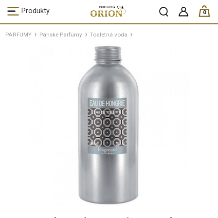
ks /
Produkty
0
PARFUMY
Pánske Parfumy
Toaletná voda