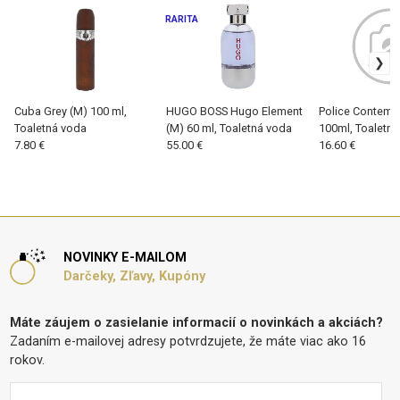
RARITA
Cuba Grey (M) 100 ml,
HUGO BOSS Hugo Element
Police Contemp
Toaletná voda
(M) 60 ml, Toaletná voda
100ml, Toaletn
7.80 €
55.00 €
16.60 €
NOVINKY E-MAILOM
Darčeky, Zľavy, Kupóny
Máte záujem o zasielanie informacií o novinkách a akciách?
Zadaním e-mailovej adresy potvrdzujete, že máte viac ako 16
rokov.