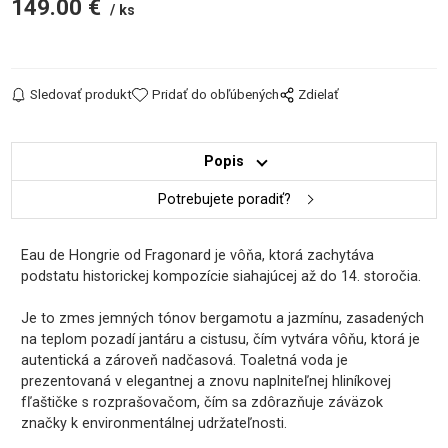
149.00
€
ks
Sledovať produkt
Pridať do obľúbených
Zdielať
Popis
Potrebujete poradiť?
Eau de Hongrie od Fragonard je vôňa, ktorá zachytáva
podstatu historickej kompozície siahajúcej až do 14. storočia.
Je to zmes jemných tónov bergamotu a jazmínu, zasadených
na teplom pozadí jantáru a cistusu, čím vytvára vôňu, ktorá je
autentická a zároveň nadčasová. Toaletná voda je
prezentovaná v elegantnej a znovu naplniteľnej hliníkovej
fľaštičke s rozprašovačom, čím sa zdôrazňuje záväzok
značky k environmentálnej udržateľnosti.