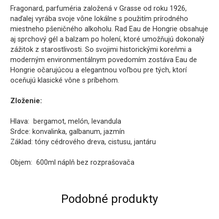
Fragonard, parfuméria založená v Grasse od roku 1926,
naďalej vyrába svoje vône lokálne s použitím prírodného
miestneho pšeničného alkoholu. Rad Eau de Hongrie obsahuje
aj sprchový gél a balzam po holení, ktoré umožňujú dokonalý
zážitok z starostlivosti. So svojimi historickými koreňmi a
moderným environmentálnym povedomím zostáva Eau de
Hongrie očarujúcou a elegantnou voľbou pre tých, ktorí
oceňujú klasické vône s príbehom.
Zloženie:
Hlava: bergamot, melón, levandula
Srdce: konvalinka, galbanum, jazmín
Základ: tóny cédrového dreva, cistusu, jantáru
Objem: 600ml náplň bez rozprašovača
Podobné produkty