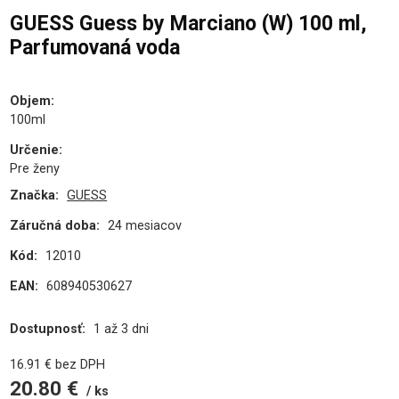
GUESS Guess by Marciano (W) 100 ml,
Parfumovaná voda
Objem
:
100ml
Určenie
:
Pre ženy
Značka:
GUESS
Záručná doba:
24 mesiacov
Kód:
12010
EAN:
608940530627
Dostupnosť:
1 až 3 dni
16.91
€
bez DPH
20.80
€
ks