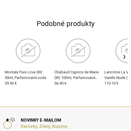
Podobné produkty
Montale Pure Love (W)
Chabaud Caprice de Marie
Lancôme La Vie 
50ml, Parfumovaná voda
(W) 100ml, Parfumovaná
Vanille Nude (W
59.50 €
voda
66.40 €
Parfumovaná v
110.10 €
NOVINKY E-MAILOM
Darčeky, Zľavy, Kupóny