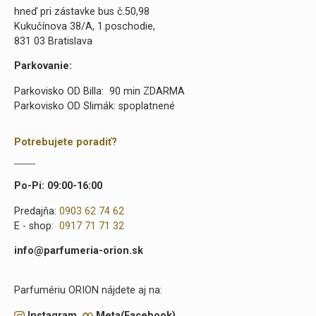
hneď pri zástavke bus č.50,98
Kukučínova 38/A, 1.poschodie,
831 03 Bratislava
Parkovanie:
Parkovisko OD Billa: 90 min ZDARMA
Parkovisko OD Slimák: spoplatnené
Potrebujete poradiť?
Po-Pi: 09:00-16:00
Predajňa:
0903 62 74 62
E - shop:
0917 71 71 32
info@parfumeria-orion.sk
Parfumériu ORION nájdete aj na:
Instagram
Meta(Facebook)