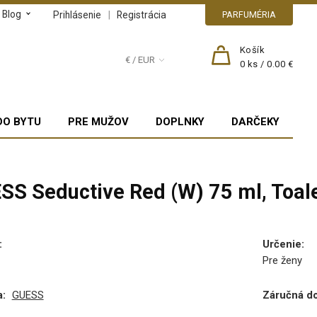
Blog
|
Prihlásenie
Registrácia
PARFUMÉRIA
Košík
€ / EUR
0
ks /
0.00 €
DO BYTU
PRE MUŽOV
DOPLNKY
DARČEKY
SS Seductive Red (W) 75 ml, Toal
:
Určenie
:
Pre ženy
:
GUESS
Záručná d