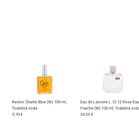
Revlon Charlie Blue (W) 100 ml,
Eau de Lacoste L.12.12 Rose Ea
Toaletná voda
Fraiche (W) 100 ml, Toaletná vod
5.70 €
34.20 €