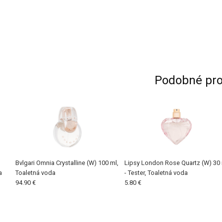
Podobné pro
u
Bvlgari Omnia Crystalline (W) 100 ml,
Lipsy London Rose Quartz (W) 30
a
Toaletná voda
- Tester, Toaletná voda
94.90 €
5.80 €