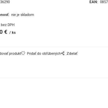
136290
EAN:
0857
pnosť:
nie je skladom
€
bez DPH
0
€
ks
dovať produkt
Pridať do obľúbených
Zdielať