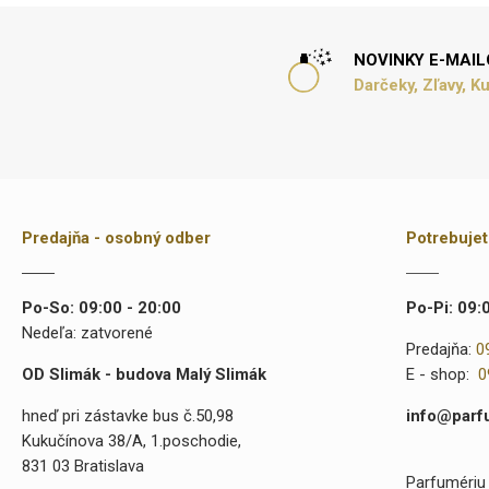
NOVINKY E-MAI
Darčeky, Zľavy, K
Predajňa - osobný odber
Potrebuje
Po-So: 09:00 - 20:00
Po-Pi: 09:
Nedeľa: zatvorené
Predajňa:
0
OD Slimák - budova Malý Slimák
E - shop:
0
hneď pri zástavke bus č.50,98
info@parf
Kukučínova 38/A, 1.poschodie,
831 03 Bratislava
Parfumériu 