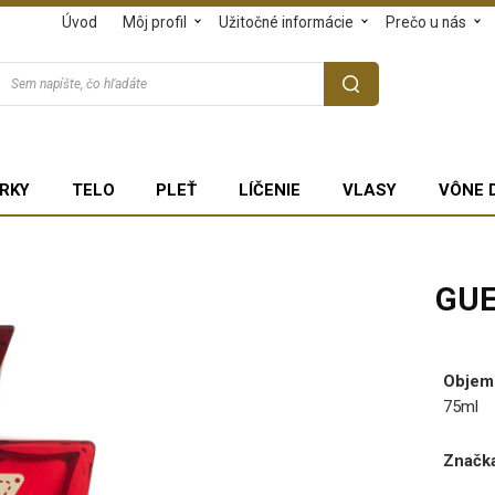
Úvod
Môj profil
Užitočné informácie
Prečo u nás
RKY
TELO
PLEŤ
LÍČENIE
VLASY
VÔNE 
GUE
Objem
75ml
Značka