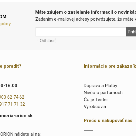
Máte záujem o zasielanie informacií o novinká
LOM
Zadaním e-mailovej adresy potvrdzujete, že máte v
upóny
Prih
Odhlásiť
te poradiť?
Informácie pre zákazní
00-16:00
Doprava a Platby
Niečo o parfumoch
903 62 74 62
Čo je Tester
917 71 71 32
Výrobcovia
umeria-orion.sk
Prečo u nakupovať nás
ORION nájdete aj na: