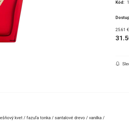
Kód:
Dostu
25.61
31.5
Sle
ešňový kvet / fazuľa tonka / santalové drevo / vanilka /