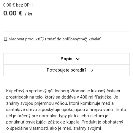
0.00
€
bez DPH
0.00
€
ks
Sledovať produkt
Pridať do obľúbených
Zdielať
Popis
Potrebujete poradiť?
Kúpeľový a sprchový gél Iceberg Woman je luxusný čistiaci
prostriedok na telo, ktorý sa dodáva v 400 ml fľaštičke. Je
známy svojou príjemnou vôňou, ktorá kombinuje med a
santalové drevo a poskytuje upokojujúcu a hrejivú vôňu. Tento
gél je určený pre normálne typy pleti a jeho cieľom je
ponúknuť osviežujúci zážitok z kúpeľa. Produkt je obohatený
o špeciálne vlastnosti, ako je med, známy svojimi