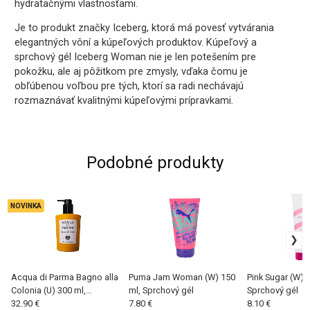
hydratačnými vlastnosťami.
Je to produkt značky Iceberg, ktorá má povesť vytvárania
elegantných vôní a kúpeľových produktov. Kúpeľový a
sprchový gél Iceberg Woman nie je len potešením pre
pokožku, ale aj pôžitkom pre zmysly, vďaka čomu je
obľúbenou voľbou pre tých, ktorí sa radi nechávajú
rozmaznávať kvalitnými kúpeľovými prípravkami.
Podobné produkty
NOVINKA
Acqua di Parma Bagno alla
Puma Jam Woman (W) 150
Pink Sugar (W) 
Colonia (U) 300 ml,
ml, Sprchový gél
Sprchový gél
Sprchový gél
32.90 €
7.80 €
8.10 €