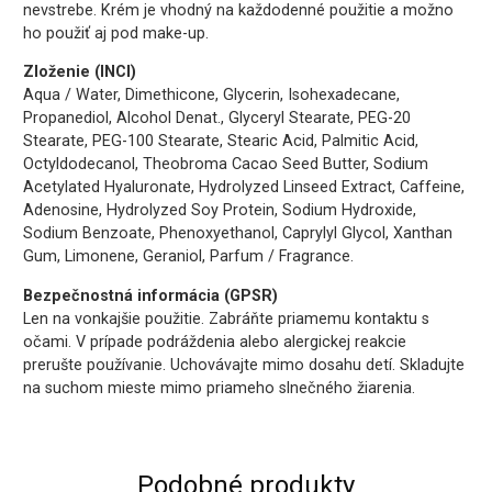
nevstrebe. Krém je vhodný na každodenné použitie a možno
ho použiť aj pod make-up.
Zloženie (INCI)
Aqua / Water, Dimethicone, Glycerin, Isohexadecane,
Propanediol, Alcohol Denat., Glyceryl Stearate, PEG-20
Stearate, PEG-100 Stearate, Stearic Acid, Palmitic Acid,
Octyldodecanol, Theobroma Cacao Seed Butter, Sodium
Acetylated Hyaluronate, Hydrolyzed Linseed Extract, Caffeine,
Adenosine, Hydrolyzed Soy Protein, Sodium Hydroxide,
Sodium Benzoate, Phenoxyethanol, Caprylyl Glycol, Xanthan
Gum, Limonene, Geraniol, Parfum / Fragrance.
Bezpečnostná informácia (GPSR)
Len na vonkajšie použitie. Zabráňte priamemu kontaktu s
očami. V prípade podráždenia alebo alergickej reakcie
prerušte používanie. Uchovávajte mimo dosahu detí. Skladujte
na suchom mieste mimo priameho slnečného žiarenia.
Podobné produkty