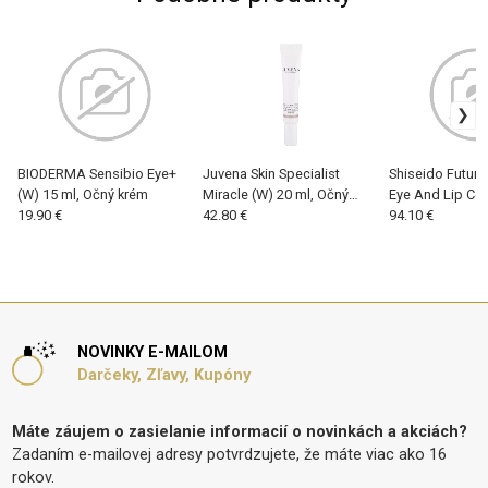
BIODERMA Sensibio Eye+
Juvena Skin Specialist
Shiseido Future
(W) 15 ml, Očný krém
Miracle (W) 20 ml, Očný
Eye And Lip Co
19.90 €
krém
42.80 €
Regenerating C
94.10 €
ml, Očný krém
NOVINKY E-MAILOM
Darčeky, Zľavy, Kupóny
Máte záujem o zasielanie informacií o novinkách a akciách?
Zadaním e-mailovej adresy potvrdzujete, že máte viac ako 16
rokov.