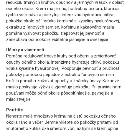
redukciu tmavých kruhov, opuchov a jemných vrások v oblasti
očného okolia. Krém má jemnú, hodvábnu textúru, ktorá sa
rýchlo vstrebáva a poskytuje intenzívnu hydratáciu citlivej
pokožke okolo očí. Vďaka kombinácii kyseliny hyalurónovej,
extraktu z ľanových semien, kofeínu a kakaového masla
pomáha vyživovať pokožku, zlepšovať jej pevnosť a
zanecháva očné okolie viditeľne jasnejšie a sviežejšie.
Účinky a vlastnosti
Pomáha redukovať tmavé kruhy pod očami a zmierňovať
opuchy očného okolia. Intenzívne hydratuje citlivú pokožku
vďaka kyseline hyalurónovej. Podporuje pevnosť a pružnosť
pokožky pomocou peptidov z extraktu ľanových semien.
Kofeín pomáha znižovať opuchy a známky únavy. Kakaové
maslo poskytuje výživu a zjemňuje pokožku. Pri pravidelnom
používaní môže očné okolie pôsobiť hladšie, pevnejšie a
mladistvejšie.
Použitie
Naneste malé množstvo krému na čistú pokožku očného
okolia ráno a večer. Jemne vklepte do pokožky prstami od
vnútorného kútika oka smerom von, až kým sa krém úplne