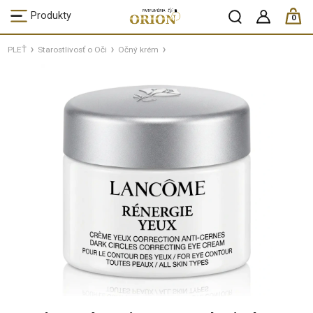
ks /
Produkty
0
PLEŤ
Starostlivosť o Oči
Očný krém