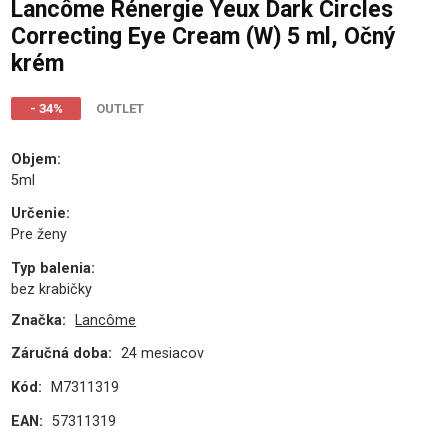
Lancôme Rénergie Yeux Dark Circles
Correcting Eye Cream (W) 5 ml, Očný
krém
- 34%
OUTLET
Objem
:
5ml
Určenie
:
Pre ženy
Typ balenia
:
bez krabičky
Značka:
Lancôme
Záručná doba:
24 mesiacov
Kód:
M7311319
EAN:
57311319