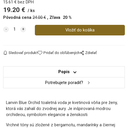
15.61
€
bez DPH
19.20
€
ks
Pôvodná cena
24.00
€
Zľava
20
%
Sledovať produkt
Pridať do obľúbených
Zdielať
Popis
Potrebujete poradiť?
Lanvin Blue Orchid toaletná voda je kvetinová vôňa pre ženy,
ktorá vás zahalí do zvodnej aury. Je inšpirovaná modrou
orchideou, symbolom elegancie a ženskosti.
Vrchné tóny sú zložené z bergamotu, mandarínky a čiernej