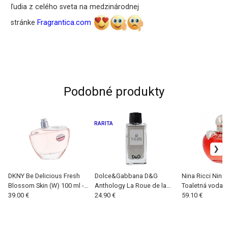
ľudia z celého sveta na medzinárodnej
stránke
Fragrantica.com
Podobné produkty
RARITA
DKNY Be Delicious Fresh
Dolce&Gabbana D&G
Nina Ricci Nina 
Blossom Skin (W) 100 ml -
Anthology La Roue de la
Toaletná voda
Tester, Toaletná voda
39.00 €
Fortune 10 (W) 20 ml -
24.90 €
59.10 €
Tester, Toaletná voda