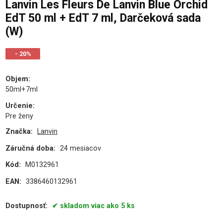
Lanvin Les Fleurs De Lanvin Blue Orchid
EdT 50 ml + EdT 7 ml, Darčeková sada
(W)
- 20%
Objem
:
50ml+7ml
Určenie
:
Pre ženy
Značka:
Lanvin
Záručná doba:
24 mesiacov
Kód:
M0132961
EAN:
3386460132961
Dostupnosť:
skladom viac ako 5 ks