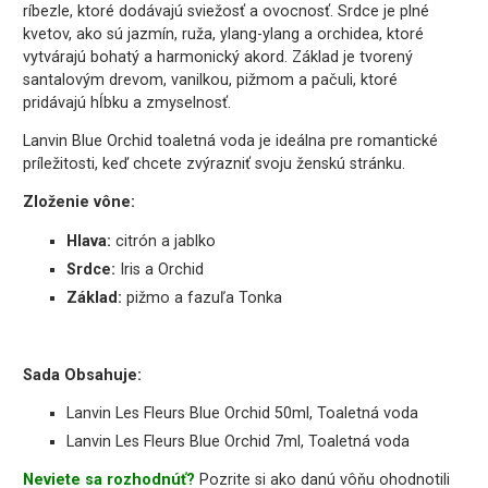
ríbezle, ktoré dodávajú sviežosť a ovocnosť. Srdce je plné
kvetov, ako sú jazmín, ruža, ylang-ylang a orchidea, ktoré
vytvárajú bohatý a harmonický akord. Základ je tvorený
santalovým drevom, vanilkou, pižmom a pačuli, ktoré
pridávajú hĺbku a zmyselnosť.
Lanvin Blue Orchid toaletná voda je ideálna pre romantické
príležitosti, keď chcete zvýrazniť svoju ženskú stránku.
Zloženie vône:
Hlava:
citrón a jablko
Srdce:
Iris a Orchid
Základ:
pižmo a fazuľa Tonka
Sada Obsahuje:
Lanvin Les Fleurs Blue Orchid 50ml, Toaletná voda
Lanvin Les Fleurs Blue Orchid 7ml, Toaletná voda
Neviete sa rozhodnúť?
Pozrite si ako danú vôňu ohodnotili