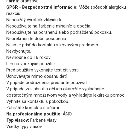
Farba:
oranžová
GPSR - Bezpečnostné informácie:
Môže spôsobiť alergickú
reakciu.
Nepoužitý výrobok zlikvidujte.
Nepoužívajte na farbenie mihalníc a obočia.
Nepoužívajte na poranenú alebo podráždenú pokožku.
Neprekračujte dobu pôsobenia.
Nesmie prísť do kontaktu s kovovými predmetmi.
Nevdychujte.
Nevhodné do 16 rokov.
Len na vonkajšie použitie.
Pred použitím vykonajte test citlivosti.
Uchovávajte mimo dosahu detí.
V prípade podráždenia prestante používať
V prípade zasiahnutia očí ich okamžite vypláchnite
dostatočným množstvom vody a vyhľadajte lekársku pomoc.
Vyhnite sa kontaktu s pokožkou.
Zabráňte kontaktu s očami.
Na profesionálne použitie:
ÁNO
Typ vlasov:
Farbené vlasy
Všetky typy vlasov