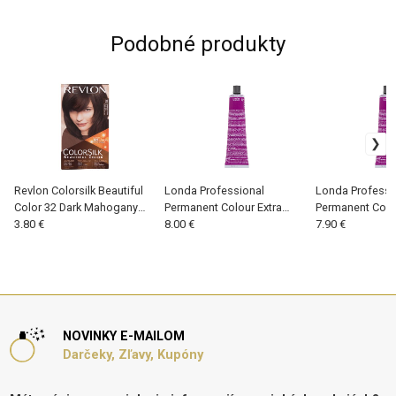
Podobné produkty
Revlon Colorsilk Beautiful
Londa Professional
Londa Professi
Color 32 Dark Mahogany
Permanent Colour Extra
Permanent Colou
Brown (W) 59.1 ml, Farba na
3.80 €
Rich Cream 10/8 (W) 60 ml,
8.00 €
Rich Cream 9/65
7.90 €
vlasy
Farba na vlasy
Farba na vlasy
NOVINKY E-MAILOM
Darčeky, Zľavy, Kupóny