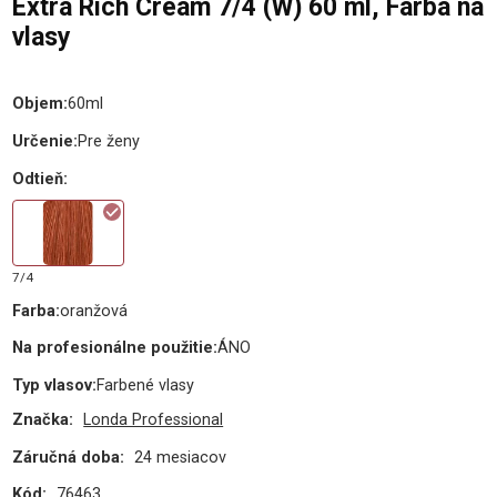
Extra Rich Cream 7/4 (W) 60 ml, Farba na
vlasy
Objem
:
60ml
Určenie
:
Pre ženy
Odtieň
:
7/4
Farba
:
oranžová
Na profesionálne použitie
:
ÁNO
Typ vlasov
:
Farbené vlasy
Značka:
Londa Professional
Záručná doba:
24 mesiacov
Kód:
76463