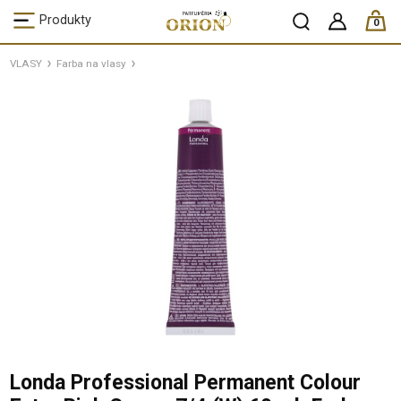
ks /
Produkty
0
VLASY
Farba na vlasy
Londa Professional Permanent Colour