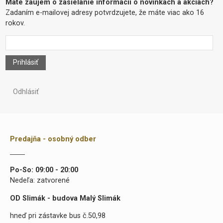
Máte záujem o zasielanie informacií o novinkách a akciách?
Zadaním e-mailovej adresy potvrdzujete, že máte viac ako 16
rokov.
Prihlásiť
Odhlásiť
Predajňa - osobný odber
Po-So: 09:00 - 20:00
Nedeľa: zatvorené
OD Slimák - budova Malý Slimák
hneď pri zástavke bus č.50,98