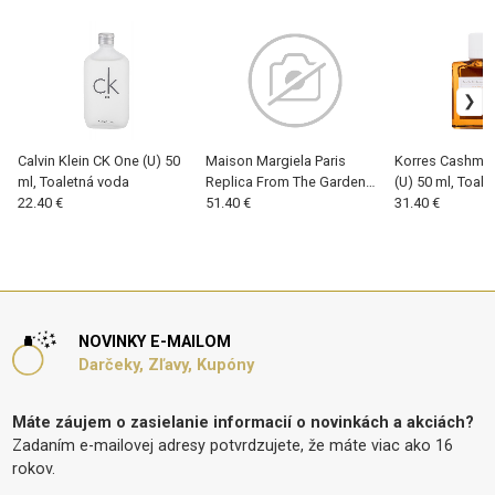
Calvin Klein CK One (U) 50
Maison Margiela Paris
Korres Cashme
ml, Toaletná voda
Replica From The Garden
(U) 50 ml, Toal
22.40 €
(U) 30ml, Toaletná voda
51.40 €
31.40 €
NOVINKY E-MAILOM
Darčeky, Zľavy, Kupóny
Máte záujem o zasielanie informacií o novinkách a akciách?
Zadaním e-mailovej adresy potvrdzujete, že máte viac ako 16
rokov.