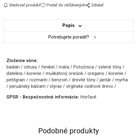
Sledovať produkt
Pridať do obľúbených
Zdielať
Popis
Potrebujete poradiť?
Zloženie vône:
badián / citrusy / fenikel / mäta / Potočnica / zelené tóny /
ďatelina / korenie / muškátový oriešok / oregano / korenie /
petitgrain / rozmarín / benzoín / drevité tóny / jantár / myrha
/ peruánsky balzam / styrax / virgínske cedrové drevo /
GPSR - Bezpečnostné informácie:
Horľavé.
Podobné produkty