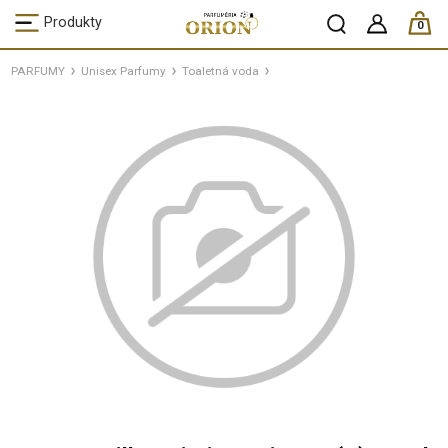
ks /
Produkty
0
PARFUMY
Unisex Parfumy
Toaletná voda