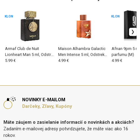
KLON
KLON
Armaf Club de Nuit
Maison Alhambra Galactic
Afnan 9pm 5 ml
Lionheart Man 5 ml, Odstrek
Men Intense 5 ml, Odstrek
parfumu (M)
parfumu (M)
5.99 €
parfumu (M)
4.99 €
4.99 €
NOVINKY E-MAILOM
Darčeky, Zľavy, Kupóny
Máte záujem o zasielanie informacií o novinkách a akciách?
Zadaním e-mailovej adresy potvrdzujete, že máte viac ako 16
rokov.