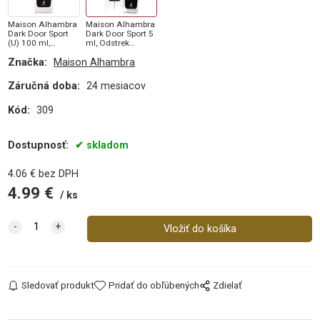
Maison Alhambra
Maison Alhambra
Dark Door Sport
Dark Door Sport 5
(U) 100 ml,
ml, Odstrek
Parfumovaná
parfumu (M)
Značka:
Maison Alhambra
voda
Záručná doba:
24 mesiacov
Kód:
309
Dostupnosť:
skladom
4.06
€
bez DPH
4.99
€
ks
Sledovať produkt
Pridať do obľúbených
Zdielať