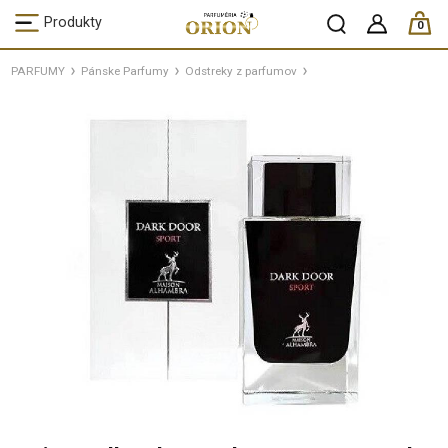
ks /
Produkty
0
PARFUMY
Pánske Parfumy
Odstreky z parfumov