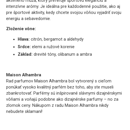
aktívneho muža, ktorý preferuje športovú eleganciu a
intenzívne arómy. Je ideálna pre každodenné použitie, ako aj
pre športové aktivity, kedy chcete svojou vôňou vyjadriť svoju
energiu a sebavedomie.
Zloženie vône:
Hlava:
citrón, bergamot a aldehydy
Srdce:
elemi a ružové korenie
Základ:
drevité tóny, olibanum a ambra
Maison Alhambra
Rad parfumov Maison Alhambra bol vytvorený s cieľom
ponúkať vysoko kvalitný parfém bez toho, aby ste museli
zbankrotovať. Parfémy sú inšpirované slávnymi dizajnérskymi
vôňami a voňajú podobne ako dizajnérske parfumy – no za
zlomok ceny. Nákupom z radu Maison Alhambra nikdy
nebudete sklamaní!