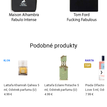
Podobné produkty
KLON
RARITA
TOP
Lattafa Khamrah Qahwa 5
Lattafa Eclaire Pistache 5
Prada Olfactori
ml, Odstrek parfumu (U)
ml, Odstrek parfumu (U)
Love 5 ml, Odst
4.99 €
4.99 €
(U)
7.99 €