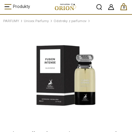
ks /
Produkty
0
PARFUMY
Unisex Parfumy
Odstreky z parfumov