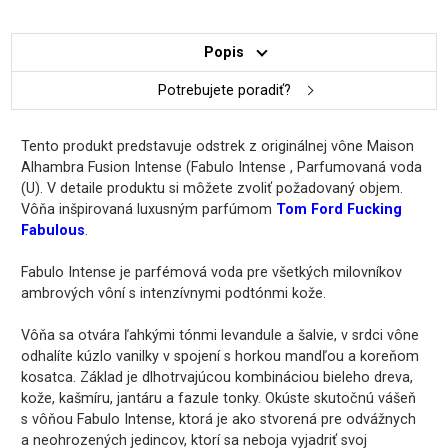
Popis
Potrebujete poradiť?
Tento produkt predstavuje odstrek z originálnej vône Maison
Alhambra Fusion Intense (Fabulo Intense , Parfumovaná voda
(U). V detaile produktu si môžete zvoliť požadovaný objem.
Vôňa inšpirovaná luxusným parfúmom
Tom Ford Fucking
Fabulous
.
Fabulo Intense je parfémová voda pre všetkých milovníkov
ambrových vôní s intenzívnymi podtónmi kože.
Vôňa sa otvára ľahkými tónmi levandule a šalvie, v srdci vône
odhalíte kúzlo vanilky v spojení s horkou mandľou a koreňom
kosatca. Základ je dlhotrvajúcou kombináciou bieleho dreva,
kože, kašmíru, jantáru a fazule tonky. Okúste skutočnú vášeň
s vôňou Fabulo Intense, ktorá je ako stvorená pre odvážnych
a neohrozených jedincov, ktorí sa neboja vyjadriť svoj