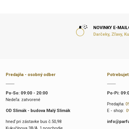
NOVINKY E-MAI
Darčeky, Zľavy, K
Predajňa - osobný odber
Potrebuje
Po-So: 09:00 - 20:00
Po-Pi: 09:
Nedeľa: zatvorené
Predajňa:
0
OD Slimák - budova Malý Slimák
E - shop:
0
hneď pri zástavke bus č.50,98
info@parf
Kukučínova 38/A, 1.poschodie,