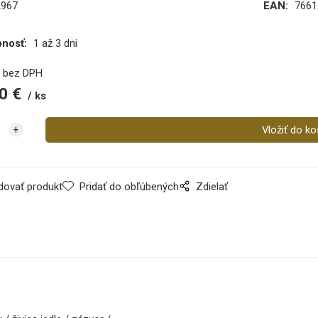
2967
EAN:
7661
pnosť:
1 až 3 dni
€
bez DPH
0
€
ks
dovať produkt
Pridať do obľúbených
Zdielať