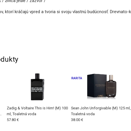
živica jedle / zázvor /
, ktorí kráčajú vpred a tvoria si svoju vlastnú budúcnosť. Drevnato-
dukty
RARITA
Zadig & Voltaire This is Him! (M) 100
Sean John Unforgivable (M) 125 ml,
da
ml, Toaletná voda
Toaletná voda
57.80 €
38.00 €