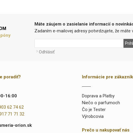
Máte záujem o zasielanie informacií o novinká
LOM
Zadaním e-mailovej adresy potvrdzujete, že máte v
upóny
Prih
Odhlásiť
te poradiť?
Informácie pre zákazní
00-16:00
Doprava a Platby
Niečo o parfumoch
903 62 74 62
Čo je Tester
917 71 71 32
Výrobcovia
umeria-orion.sk
Prečo u nakupovať nás