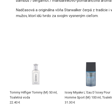
bambus / bergamot / mandarínkovo-pomarančová aróma / bie
Nadčasová a originálna vôňa Starwalker čerpá z tradície i 
mužov, ktorí idú tvrdo za svojím vysneným cieľom.
Tommy Hilfiger Tommy (M) 50 ml,
Issey Miyake L´Eau D´Issey Pour
Toaletná voda
Homme Sport (M) 100 ml, Toalet
22.40 €
voda
31.30 €