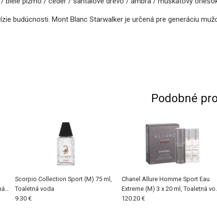
le pižmo / céder / santalové drevo / ambra / muškátový oriešok / 
vízie budúcnosti. Mont Blanc Starwalker je určená pre generáciu mužov
Podobné pro
Scorpio Collection Sport (M) 75 ml,
Chanel Allure Homme Sport Eau
ná
Toaletná voda
Extreme (M) 3 x 20 ml, Toaletná vo
9.30 €
Twist and Spray
120.20 €