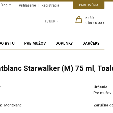
Blog
|
Prihlásenie
Registrácia
PARFUMÉRIA
Košík
€ / EUR
0
ks /
0.00 €
DO BYTU
PRE MUŽOV
DOPLNKY
DARČEKY
tblanc Starwalker (M) 75 ml, Toal
:
Určenie
:
Pre mužov
:
Montblanc
Záručná d