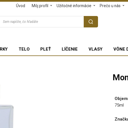
Úvod
Môj profil
Užitočné informácie
Prečo u nás
RKY
TELO
PLEŤ
LÍČENIE
VLASY
VÔNE 
Mon
Objem
75ml
Značka