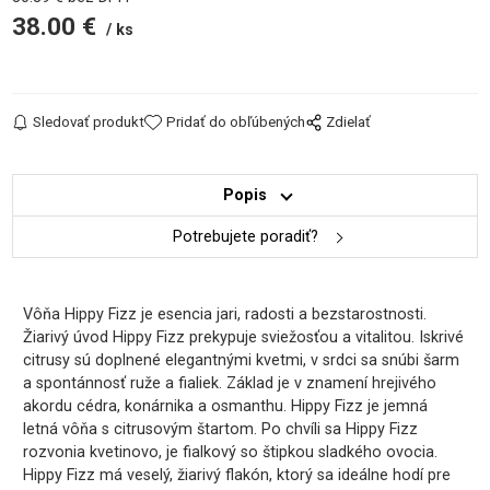
38.00
€
ks
Sledovať produkt
Pridať do obľúbených
Zdielať
Popis
Potrebujete poradiť?
Vôňa Hippy Fizz je esencia jari, radosti a bezstarostnosti.
Žiarivý úvod Hippy Fizz prekypuje sviežosťou a vitalitou. Iskrivé
citrusy sú doplnené elegantnými kvetmi, v srdci sa snúbi šarm
a spontánnosť ruže a fialiek. Základ je v znamení hrejivého
akordu cédra, konárnika a osmanthu. Hippy Fizz je jemná
letná vôňa s citrusovým štartom. Po chvíli sa Hippy Fizz
rozvonia kvetinovo, je fialkový so štipkou sladkého ovocia.
Hippy Fizz má veselý, žiarivý flakón, ktorý sa ideálne hodí pre