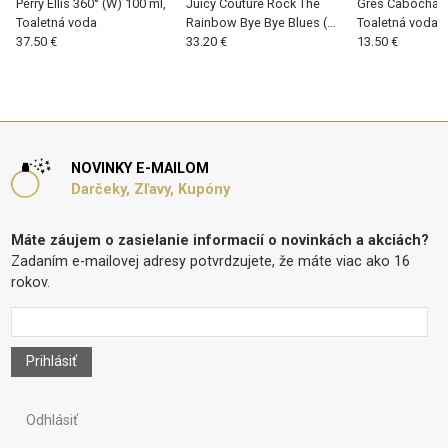
Perry Ellis 360° (W) 100 ml,
Juicy Couture Rock The
Gres Cabochard
Toaletná voda
Rainbow Bye Bye Blues (W)
Toaletná voda
37.50 €
75 ml, Toaletná voda
33.20 €
13.50 €
NOVINKY E-MAILOM
Darčeky, Zľavy, Kupóny
Máte záujem o zasielanie informacií o novinkách a akciách?
Zadaním e-mailovej adresy potvrdzujete, že máte viac ako 16
rokov.
Prihlásiť
Odhlásiť