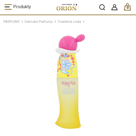
ks /
Produkty
0
PARFUMY
Dámske Parfumy
Toaletná voda