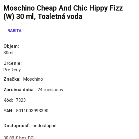
Moschino Cheap And Chic Hippy Fizz
(W) 30 ml, Toaletná voda
RARITA
Objem
:
30ml
Určenie
:
Pre ženy
Značka:
Moschino
Záručná doba:
24 mesiacov
Kód:
7323
EAN:
8011003993390
Dostupnosť:
nedostupné
30.89
€
bez DPH