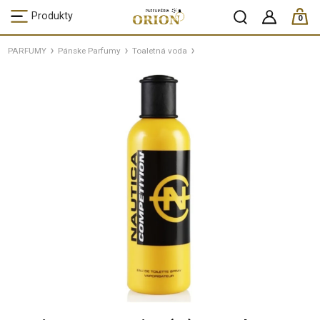
ks /
Produkty
0
PARFUMY
Pánske Parfumy
Toaletná voda