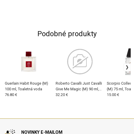
Podobné produkty
Guerlain Habit Rouge (M)
Roberto Cavalli Just Cavalli
Scorpio Collect
100 ml, Toaletná voda
Give Me Magic (M) 90 ml,
(M) 75 ml, Toal
76.80 €
Toaletná voda
32.20 €
15.00 €
NOVINKY E-MAILOM