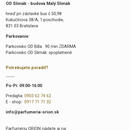
OD Slimák - budova Malý Slimák
hneď pri zástavke bus č.50,98
Kukučínova 38/A, 1.poschodie,
831 03 Bratislava
Parkovanie:
Parkovisko OD Billa: 90 min ZDARMA
Parkovisko OD Slimák: spoplatnené
Potrebujete poradiť?
Po-Pi: 09:00-16:00
Predajňa:
0903 62 74 62
E - shop:
0917 71 71 32
info@parfumeria-orion.sk
Parfumériu ORION nájdete aj na: