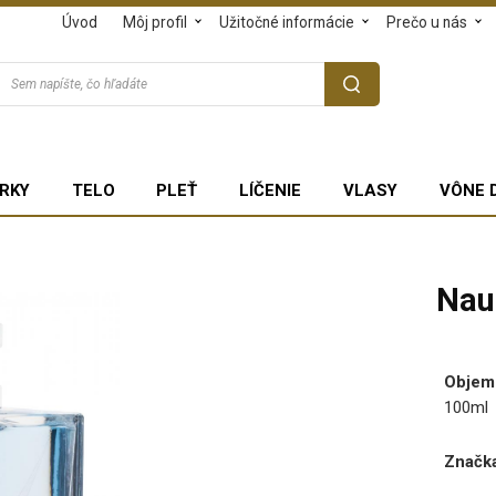
Úvod
Môj profil
Užitočné informácie
Prečo u nás
RKY
TELO
PLEŤ
LÍČENIE
VLASY
VÔNE 
Nau
Objem
100ml
Značka