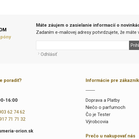
Máte záujem o zasielanie informacií o novinká
LOM
Zadaním e-mailovej adresy potvrdzujete, že máte v
upóny
Prih
Odhlásiť
te poradiť?
Informácie pre zákazní
00-16:00
Doprava a Platby
Niečo o parfumoch
903 62 74 62
Čo je Tester
917 71 71 32
Výrobcovia
umeria-orion.sk
Prečo u nakupovať nás