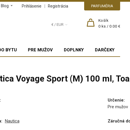
Blog
|
Prihlásenie
Registrácia
PARFUMÉRIA
Košík
€ / EUR
0
ks /
0.00 €
DO BYTU
PRE MUŽOV
DOPLNKY
DARČEKY
tica Voyage Sport (M) 100 ml, Toa
:
Určenie
:
Pre mužov
:
Nautica
Záručná d