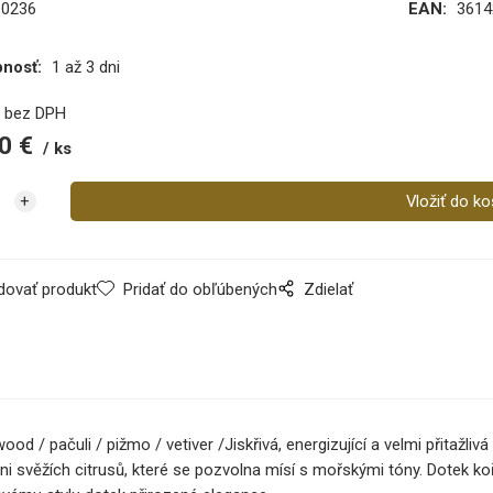
60236
EAN:
3614
pnosť:
1 až 3 dni
€
bez DPH
0
€
ks
dovať produkt
Pridať do obľúbených
Zdielať
ood / pačuli / pižmo / vetiver /Jiskřivá, energizující a velmi přitažl
 svěžích citrusů, které se pozvolna mísí s mořskými tóny. Dotek ko