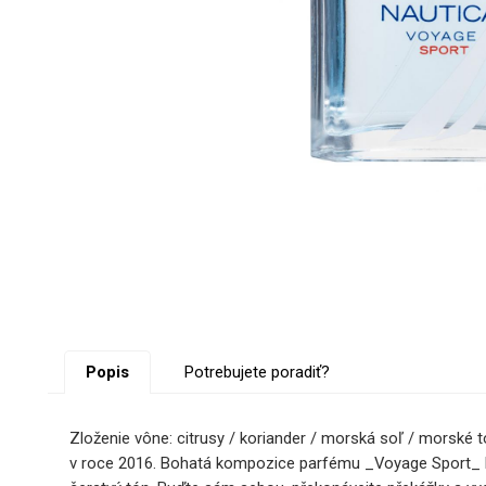
Popis
Potrebujete poradiť?
Zloženie vône: citrusy / koriander / morská soľ / morské tón
v roce 2016. Bohatá kompozice parfému _Voyage Sport_ kom