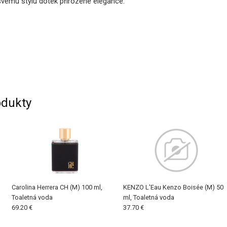
svému stylu dotek přirozené elegance.
dukty
Carolina Herrera CH (M) 100 ml,
KENZO L'Eau Kenzo Boisée (M) 50
Toaletná voda
ml, Toaletná voda
69.20 €
37.70 €