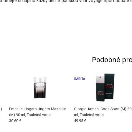
chutnejte si naplno každý den. S pánskou vůní Voyage Sport dodáte 
Podobné pro
RARITA
M)
Emanuel Ungaro Ungaro Masculin
Giorgio Armani Code Sport (M) 20
(M) 90 ml, Toaletná voda
ml, Toaletná voda
30.60 €
49.95 €