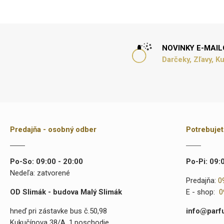
NOVINKY E-MAI
Darčeky, Zľavy, K
Predajňa - osobný odber
Potrebuje
Po-So: 09:00 - 20:00
Po-Pi: 09:
Nedeľa: zatvorené
Predajňa:
0
OD Slimák - budova Malý Slimák
E - shop:
0
hneď pri zástavke bus č.50,98
info@parf
Kukučínova 38/A, 1.poschodie,