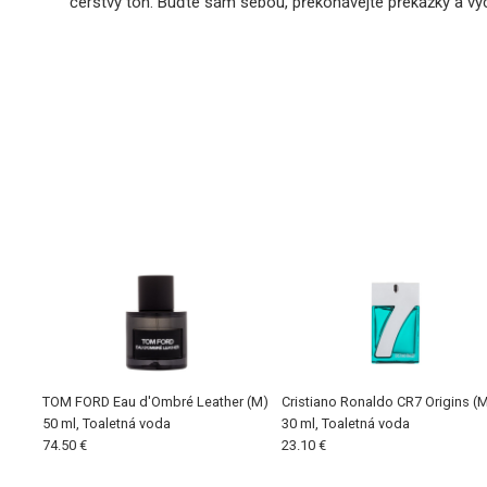
čerstvý tón. Buďte sám sebou, překonávejte překážky a vy
TOM FORD Eau d'Ombré Leather (M)
Cristiano Ronaldo CR7 Origins (
50 ml, Toaletná voda
30 ml, Toaletná voda
74.50 €
23.10 €