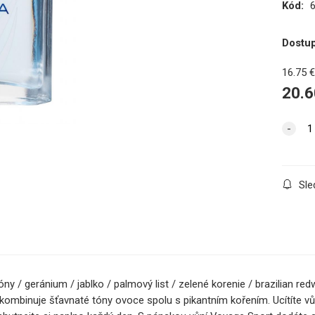
Kód:
Dostu
16.75
20.6
Sle
y / geránium / jablko / palmový list / zelené korenie / brazilian redw
binuje šťavnaté tóny ovoce spolu s pikantním kořením. Ucítíte vůni