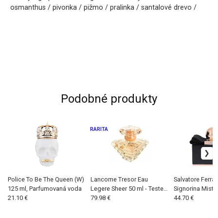
osmanthus / pivonka / pižmo / pralinka / santalové drevo /
Podobné produkty
RARITA
Police To Be The Queen (W)
Lancome Tresor Eau
Salvatore Ferr
125 ml, Parfumovaná voda
Legere Sheer 50 ml - Tester,
Signorina Miste
21.10 €
Parfumovaná voda (W)
79.98 €
ml, Parfumovan
44.70 €