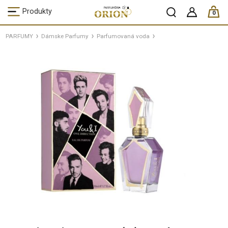
ks /
Produkty
0
PARFUMY
Dámske Parfumy
Parfumovaná voda