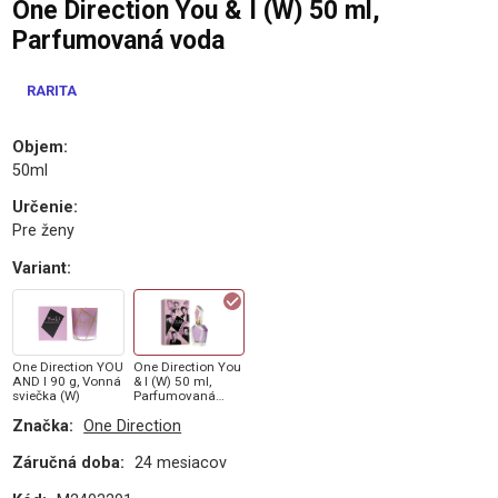
One Direction You & I (W) 50 ml,
Parfumovaná voda
RARITA
Objem
:
50ml
Určenie
:
Pre ženy
Variant
:
One Direction YOU
One Direction You
AND I 90 g, Vonná
& I (W) 50 ml,
sviečka (W)
Parfumovaná
voda
Značka:
One Direction
Záručná doba:
24 mesiacov