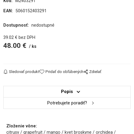
Kód:
M2403291
EAN:
5060152403291
Dostupnosť:
nedostupné
39.02
€
bez DPH
48.00
€
ks
Sledovať produkt
Pridať do obľúbených
Zdielať
Popis
Potrebujete poradiť?
Zloženie vône:
citrusy / grapefruit / mango / kvet broskyne / orchidea /