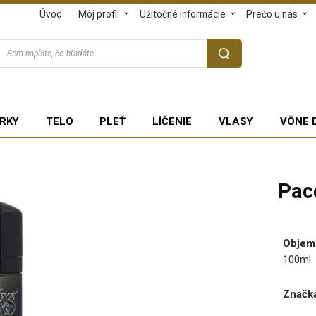
Úvod
Môj profil
Užitočné informácie
Prečo u nás
RKY
TELO
PLEŤ
LÍČENIE
VLASY
VÔNE 
Pac
Objem
100ml
Značka