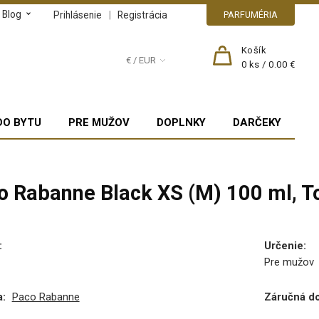
Blog
|
Prihlásenie
Registrácia
PARFUMÉRIA
Košík
€ / EUR
0
ks /
0.00 €
DO BYTU
PRE MUŽOV
DOPLNKY
DARČEKY
o Rabanne Black XS (M) 100 ml, T
:
Určenie
:
Pre mužov
:
Paco Rabanne
Záručná d