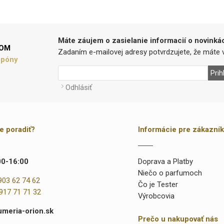
Máte záujem o zasielanie informacií o novinká
LOM
Zadaním e-mailovej adresy potvrdzujete, že máte v
upóny
Prih
Odhlásiť
te poradiť?
Informácie pre zákazní
00-16:00
Doprava a Platby
Niečo o parfumoch
903 62 74 62
Čo je Tester
917 71 71 32
Výrobcovia
umeria-orion.sk
Prečo u nakupovať nás