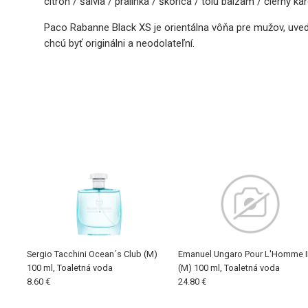
citrón / šalvia / pralinka / škorica / tolu balzam / čierny 
Paco Rabanne Black XS je orientálna vôňa pre mužov, uvede
chcú byť originálni a neodolateľní.
Sergio Tacchini Ocean´s Club (M)
Emanuel Ungaro Pour L'Homme II
100 ml, Toaletná voda
(M) 100 ml, Toaletná voda
8.60 €
24.80 €