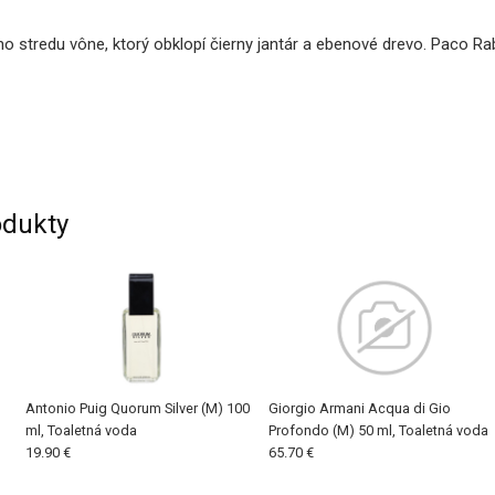
o stredu vône, ktorý obklopí čierny jantár a ebenové drevo. Paco Ra
dukty
Antonio Puig Quorum Silver (M) 100
Giorgio Armani Acqua di Gio
ml, Toaletná voda
Profondo (M) 50 ml, Toaletná voda
19.90 €
65.70 €