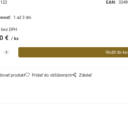
3122
EAN:
3349
pnosť:
1 až 3 dni
€
bez DPH
0
€
ks
dovať produkt
Pridať do obľúbených
Zdielať