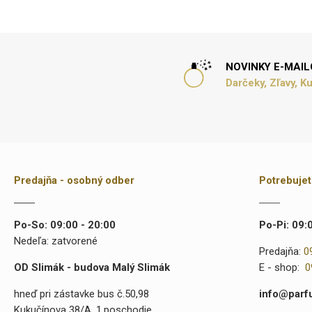
NOVINKY E-MAI
Darčeky, Zľavy, K
Predajňa - osobný odber
Potrebuje
Po-So: 09:00 - 20:00
Po-Pi: 09:
Nedeľa: zatvorené
Predajňa:
0
OD Slimák - budova Malý Slimák
E - shop:
0
hneď pri zástavke bus č.50,98
info@parf
Kukučínova 38/A, 1.poschodie,