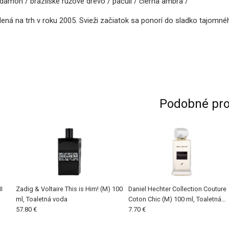
kardamon / brazílske ružové drevo / pačuli / čierna ambra /
ná na trh v roku 2005. Svieži začiatok sa ponorí do sladko tajomnéh
Podobné pro
I
Zadig & Voltaire This is Him! (M) 100
Daniel Hechter Collection Couture
ml, Toaletná voda
Coton Chic (M) 100 ml, Toaletná
57.80 €
voda
7.70 €