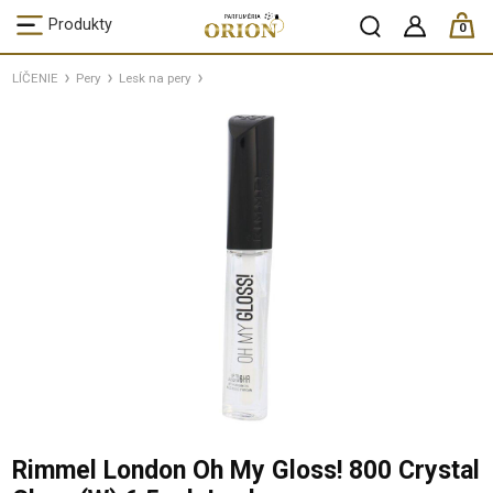
ks /
Produkty
0
LÍČENIE
Pery
Lesk na pery
Rimmel London Oh My Gloss! 800 Crystal