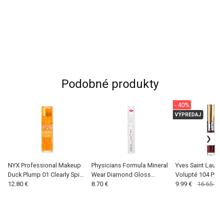
Podobné produkty
- 40%
VÝPREDAJ
NYX Professional Makeup
Physicians Formula Mineral
Yves Saint Laur
Duck Plump 01 Clearly Spicy
Wear Diamond Gloss
Volupté 104 Pr
(W) 7 ml, Lesk na pery
12.80 €
Crystal Clear (W) 4.6 ml,
8.70 €
(W) 6 ml - Teste
9.99 €
16.65 €
Lesk na pery
pery