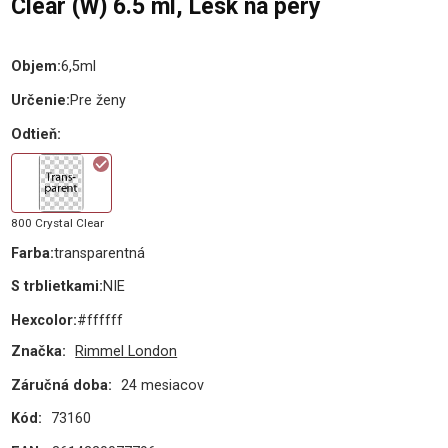
Clear (W) 6.5 ml, Lesk na pery
Objem
:
6,5ml
Určenie
:
Pre ženy
Odtieň
:
800 Crystal Clear
Farba
:
transparentná
S trblietkami
:
NIE
Hexcolor
:
#ffffff
Značka:
Rimmel London
Záručná doba:
24 mesiacov
Kód:
73160