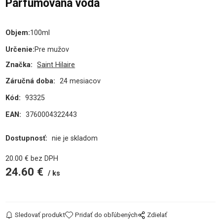
Parfumovaná voda
Objem
:
100ml
Určenie
:
Pre mužov
Značka:
Saint Hilaire
Záručná doba:
24 mesiacov
Kód:
93325
EAN:
3760004322443
Dostupnosť:
nie je skladom
20.00
€
bez DPH
24.60
€
ks
Sledovať produkt
Pridať do obľúbených
Zdielať