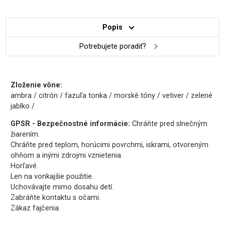
Popis
Potrebujete poradiť?
Zloženie vône:
ambra / citrón / fazuľa tonka / morské tóny / vetiver / zelené
jablko /
GPSR - Bezpečnostné informácie:
Chráňte pred slnečným
žiarením.
Chráňte pred teplom, horúcimi povrchmi, iskrami, otvoreným
ohňom a inými zdrojmi vznietenia.
Horľavé.
Len na vonkajšie použitie.
Uchovávajte mimo dosahu detí.
Zabráňte kontaktu s očami.
Zákaz fajčenia.