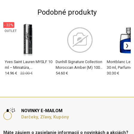
Podobné produkty
- 32%
OUTLET
Yves Saint Lauren MYSLF 10
Dunhill Signature Collection
Montblanc Lege
ml – Miniatúra,
Moroccan Amber (M) 100
30 ml, Parfumo
Parfumovaná voda (M)
14.96 €
22.00 €
ml, Parfumovaná voda
54.60 €
30.30 €
NOVINKY E-MAILOM
Darčeky, Zľavy, Kupóny
Máte záujem o zasielanie informacií o novinkách a akciách?