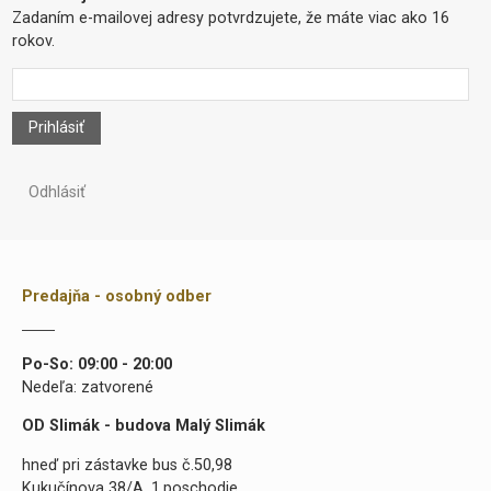
Zadaním e-mailovej adresy potvrdzujete, že máte viac ako 16
rokov.
Prihlásiť
Odhlásiť
Predajňa - osobný odber
Po-So: 09:00 - 20:00
Nedeľa: zatvorené
OD Slimák - budova Malý Slimák
hneď pri zástavke bus č.50,98
Kukučínova 38/A, 1.poschodie,