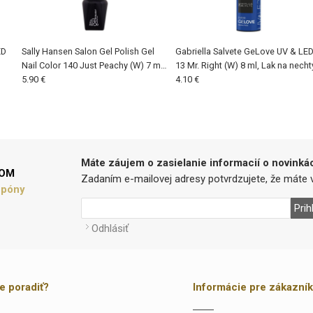
ED
Sally Hansen Salon Gel Polish Gel
Gabriella Salvete GeLove UV & LE
Nail Color 140 Just Peachy (W) 7 ml,
13 Mr. Right (W) 8 ml, Lak na necht
Lak na nechty
5.90 €
4.10 €
Máte záujem o zasielanie informacií o novinká
LOM
Zadaním e-mailovej adresy potvrdzujete, že máte v
upóny
Prih
Odhlásiť
te poradiť?
Informácie pre zákazní