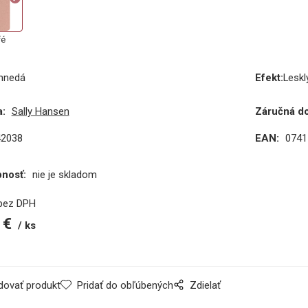
fé
hnedá
Efekt
:
Leskl
:
Sally Hansen
Záručná d
42038
EAN:
0741
pnosť:
nie je skladom
bez DPH
€
ks
dovať produkt
Pridať do obľúbených
Zdielať