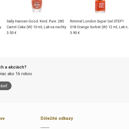
D
Sally Hansen Good. Kind. Pure. 285
Rimmel London Super Gel STEP1
y
Carrot Cake (W) 10 ml, Lak na nechty
018 Orange Sorbet (W) 12 ml, Lak n
3.50 €
nechty
3.90 €
ch a akciách?
iac ako 16 rokov.
lásiť
kov
Dôležité odkazy