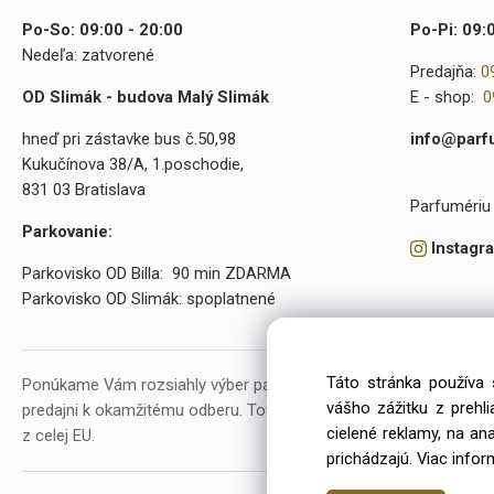
Po-So: 09:00 - 20:00
Po-Pi: 09:
Nedeľa: zatvorené
Predajňa:
0
OD Slimák - budova Malý Slimák
E - shop:
0
hneď pri zástavke bus č.50,98
info@parf
Kukučínova 38/A, 1.poschodie,
831 03 Bratislava
Parfumériu 
Parkovanie:
Instagr
Parkovisko OD Billa: 90 min ZDARMA
Parkovisko OD Slimák: spoplatnené
Táto stránka používa 
Ponúkame Vám rozsiahly výber parfumov a kozmetiky. V našej p
vášho zážitku z prehl
predajni k okamžitému odberu. Tovar objednávame už od roku 20
cielené reklamy, na an
z celej EU.
prichádzajú.
Viac infor