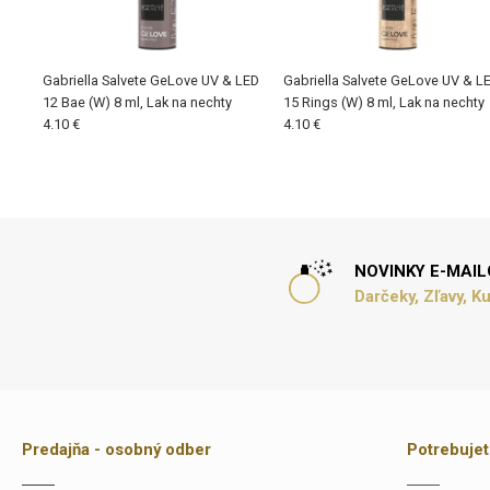
Gabriella Salvete GeLove UV & LED
Gabriella Salvete GeLove UV & L
12 Bae (W) 8 ml, Lak na nechty
15 Rings (W) 8 ml, Lak na nechty
4.10 €
4.10 €
NOVINKY E-MAI
Darčeky, Zľavy, K
Predajňa - osobný odber
Potrebuje