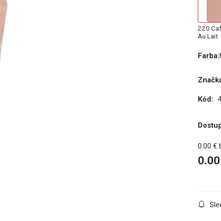
220 Ca
Au Lait
Farba
:
Značka
Kód:
Dostu
0.00
€
0.00
Sle