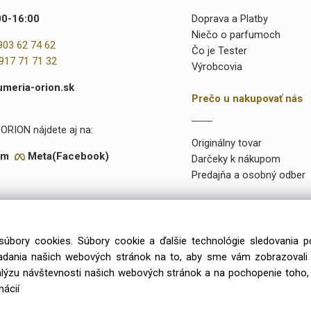
00-16:00
Doprava a Platby
Niečo o parfumoch
903 62 74 62
Čo je Tester
917 71 71 32
Výrobcovia
umeria-orion.sk
Prečo u nakupovať nás
ORION nájdete aj na:
Originálny tovar
am
Meta(Facebook)
Darčeky k nákupom
Predajňa a osobný odber
súbory cookies. Súbory cookie a ďalšie technológie sledovania 
onuke máme takmer 15 000 rôznych položiek a vyše 2000 priamo na
iadania našich webových stránok na to, aby sme vám zobrazoval
99 výlučne iba u preverených a kvalitných veľkoobchodných dodávat
alýzu návštevnosti našich webových stránok a na pochopenie toho, 
mácií