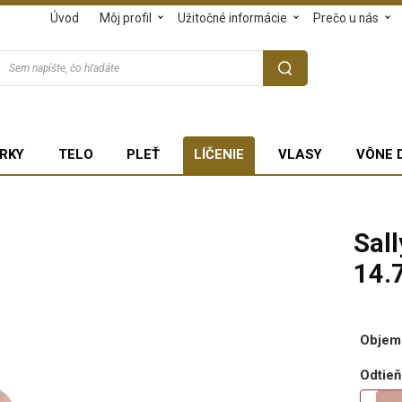
Úvod
Môj profil
Užitočné informácie
Prečo u nás
RKY
TELO
PLEŤ
LÍČENIE
VLASY
VÔNE 
Sal
14.7
Objem
Odtieň