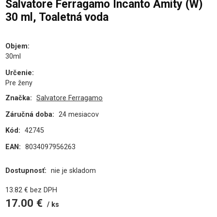
Salvatore Ferragamo Incanto Amity (W)
30 ml, Toaletná voda
Objem
:
30ml
Určenie
:
Pre ženy
Značka:
Salvatore Ferragamo
Záručná doba:
24 mesiacov
Kód:
42745
EAN:
8034097956263
Dostupnosť:
nie je skladom
13.82
€
bez DPH
17.00
€
ks