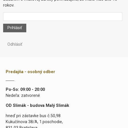
rokov.
Prihlásiť
Odhlásiť
Predajňa - osobný odber
Po-So: 09:00 - 20:00
Nedeľa: zatvorené
OD Slimák - budova Malý Slimák
hneď pri zástavke bus č.50,98
Kukučínova 38/A, 1.poschodie,
831 03 Bratislava