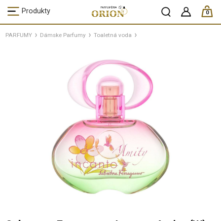
ks /
Produkty
0
PARFUMY
Dámske Parfumy
Toaletná voda