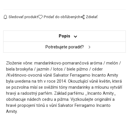
Sledovať produkt
Pridať do obľúbených
Zdielať
Popis
Potrebujete poradiť?
Zloženie vône: mandarínkovo-pomarančová aróma / melón /
biela broskyňa / jazmín / lotos / biele pižmo / céder
/Květinovo-ovocná vůně Salvator Ferragamo Incanto Amity
byla uvedena na trh v roce 2014. Okouzlující vůně květin, která
se pozvolna mísí se svěžími tóny mandarinky a mlounu vytváří
hravý a radostný parfém. Základ parfému _Incanto Amity_
obohacuje nádech cedru a pižma. Vyzkoušejte originální a
hravé propojení tónů s vůní Salvator Ferragamo Incanto
Amity.