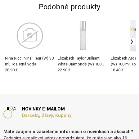
Podobné produkty
Nina Ricci Nina Fleur (W) 30
Elizabeth Taylor Brilliant
Elizabeth Arden
ml, Toaletná voda
White Diamonds (W) 100
(W) 100 ml, Toa
28.90 €
ml, Toaletná voda
22.90 €
16.40 €
NOVINKY E-MAILOM
Darčeky, Zľavy, Kupóny
Máte záujem o zasielanie informacií o novinkách a akciách?
Zadaním e-mailovej adresy potvrdzujete, že máte viac ako 16