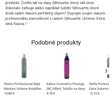
predstáv. Zvolíte lak na vlasy Silhouette, ktorý váš účes
dokonalo zafixuje alebo napríklad tužidlo Silhouette, ktoré
dodá vašim vlasom perfektný objem? Doprajte svojim vlasom
profesionálnu starostlivosť s radom Silhouette. Určenie: Extra
silná fixácia /
Podobné produkty
Revlon Professional Style
Kallos Cosmetics Prestige
Wella Professio
Masters Volume Amplifier
(W) 300ml, Tužidlo na vlasy
Extra Volume (W
Mousse (W) 300 ml, Tužidlo
10.80 €
9.70 €
Tužidlo na vlasy
13.10 €
na vlasy