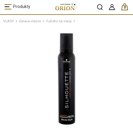
ks /
Produkty
0
VLASY
Úprava vlasov
Tužidlo na vlasy