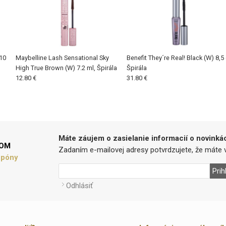
10
Maybelline Lash Sensational Sky
Benefit They´re Real! Black (W) 8,5 
High True Brown (W) 7.2 ml, Špirála
Špirála
12.80 €
31.80 €
Máte záujem o zasielanie informacií o novinká
LOM
Zadaním e-mailovej adresy potvrdzujete, že máte v
upóny
Prih
Odhlásiť