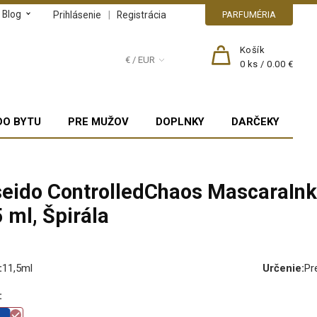
Blog
|
Prihlásenie
Registrácia
PARFUMÉRIA
Košík
€ / EUR
0
ks /
0.00 €
DO BYTU
PRE MUŽOV
DOPLNKY
DARČEKY
seido ControlledChaos MascaraInk
 ml, Špirála
:
11,5ml
Určenie
:
Pr
: