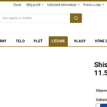
Úvod
Môj profil
Užitočné informácie
Prečo u nás
RKY
TELO
PLEŤ
LÍČENIE
VLASY
VÔNE 
Shi
11.5
Objem
Odtieň