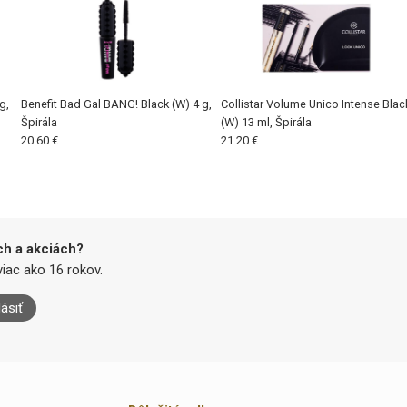
g,
Benefit Bad Gal BANG! Black (W) 4 g,
Collistar Volume Unico Intense Blac
Špirála
(W) 13 ml, Špirála
20.60 €
21.20 €
ch a akciách?
iac ako 16 rokov.
lásiť