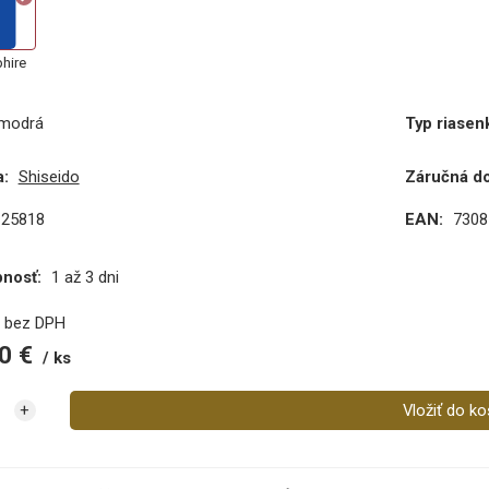
hire
modrá
Typ riasen
:
Shiseido
Záručná d
125818
EAN:
7308
pnosť:
1 až 3 dni
€
bez DPH
0
€
ks