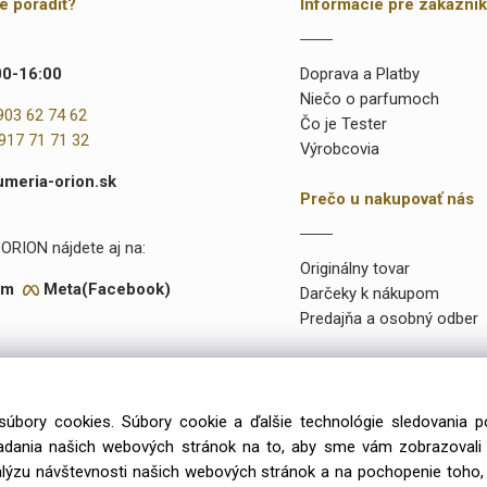
te poradiť?
Informácie pre zákazní
00-16:00
Doprava a Platby
Niečo o parfumoch
903 62 74 62
Čo je Tester
917 71 71 32
Výrobcovia
umeria-orion.sk
Prečo u nakupovať nás
ORION nájdete aj na:
Originálny tovar
am
Meta(Facebook)
Darčeky k nákupom
Predajňa a osobný odber
súbory cookies. Súbory cookie a ďalšie technológie sledovania 
onuke máme takmer 15 000 rôznych položiek a vyše 2000 priamo na
iadania našich webových stránok na to, aby sme vám zobrazoval
99 výlučne iba u preverených a kvalitných veľkoobchodných dodávat
alýzu návštevnosti našich webových stránok a na pochopenie toho, 