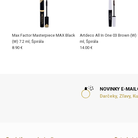
Max Factor Masterpiece MAX Black
Artdeco All In One 03 Brown (W) 
(W) 7.2 ml, Špirála
ml, Špirála
8.90 €
14.00 €
NOVINKY E-MAI
Darčeky, Zľavy, K