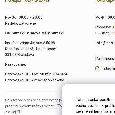
Predajňa - osobný odber
Potrebuje
Po-So: 09:00 - 20:00
Po-Pi: 09:
Nedeľa: zatvorené
Predajňa:
0
OD Slimák - budova Malý Slimák
E - shop:
0
hneď pri zástavke bus č.50,98
info@parf
Kukučínova 38/A, 1.poschodie,
831 03 Bratislava
Parfumériu 
Parkovanie:
Instagr
Parkovisko OD Billa: 90 min ZDARMA
Parkovisko OD Slimák: spoplatnené
Táto stránka používa 
Ponúkame Vám rozsiahly výber parfumov a kozmetiky. V našej p
vášho zážitku z prehl
predajni k okamžitému odberu. Tovar objednávame už od roku 20
cielené reklamy, na an
z celej EU.