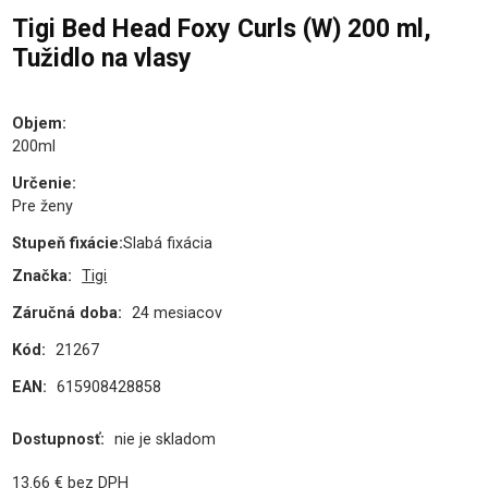
Tigi Bed Head Foxy Curls (W) 200 ml,
Tužidlo na vlasy
Objem
:
200ml
Určenie
:
Pre ženy
Stupeň fixácie
:
Slabá fixácia
Značka:
Tigi
Záručná doba:
24 mesiacov
Kód:
21267
EAN:
615908428858
Dostupnosť:
nie je skladom
13.66
€
bez DPH