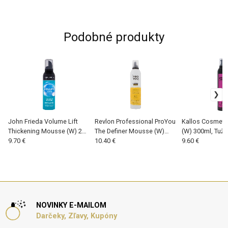
Podobné produkty
John Frieda Volume Lift
Revlon Professional ProYou
Kallos Cosmetic
Thickening Mousse (W) 200
The Definer Mousse (W)
(W) 300ml, Tužid
ml, Tužidlo na vlasy
9.70 €
400 ml, Tužidlo na vlasy
10.40 €
9.60 €
NOVINKY E-MAILOM
Darčeky, Zľavy, Kupóny