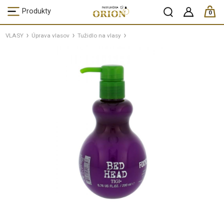
ks /
Produkty
0
VLASY
Úprava vlasov
Tužidlo na vlasy