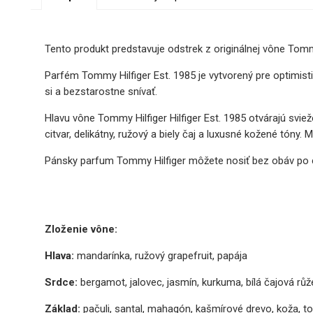
Tento produkt predstavuje odstrek z originálnej vône Tommy 
Parfém Tommy Hilfiger Est. 1985 je vytvorený pre optimisti
si a bezstarostne snívať.
Hlavu vône Tommy Hilfiger Hilfiger Est. 1985 otvárajú sv
citvar, delikátny, ružový a biely čaj a luxusné kožené tón
Pánsky parfum Tommy Hilfiger môžete nosiť bez obáv po ce
Zloženie vône:
Hlava:
mandarínka, ružový grapefruit, papája
Srdce:
bergamot, jalovec, jasmín, kurkuma, bílá čajová růž
Základ:
pačuli, santal, mahagón, kašmírové drevo, koža, t