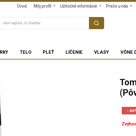
Úvod
Môj profil
Užitočné informácie
Prečo u nás
RKY
TELO
PLEŤ
LÍČENIE
VLASY
VÔNE 
Tom
(Pô
- 40
Zvýhod