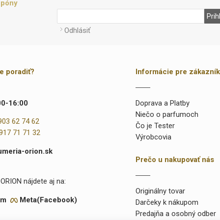
upóny
Prih
Odhlásiť
te poradiť?
Informácie pre zákazní
00-16:00
Doprava a Platby
Niečo o parfumoch
903 62 74 62
Čo je Tester
917 71 71 32
Výrobcovia
umeria-orion.sk
Prečo u nakupovať nás
ORION nájdete aj na:
Originálny tovar
am
Meta(Facebook)
Darčeky k nákupom
Predajňa a osobný odber