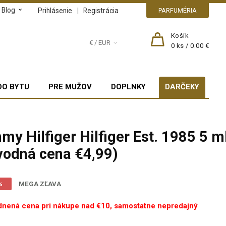
Blog
|
Prihlásenie
Registrácia
PARFUMÉRIA
Košík
€ / EUR
0
ks /
0.00 €
DO BYTU
PRE MUŽOV
DOPLNKY
DARČEKY
my Hilfiger Hilfiger Est. 1985 5 m
vodná cena €4,99)
%
MEGA ZĽAVA
nená cena pri nákupe nad €10, samostatne nepredajný