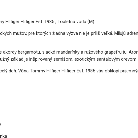
Hilfiger Hilfiger Est. 1985 , Toaletná voda (M).
ckých mužov, pre ktorých žiadna výzva nie je príliš veľká. Milujú adr
ieže akordy bergamotu, sladké mandarínky a ružového grapefruitu. A
y. Mužný základ je inšpirovaný semišom, exotickým santalovým drevom
lý deň. Vôňa Tommy Hilfiger Hilfiger Est. 1985 vás obklopí príjemn
e
onka