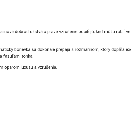
enalínové dobrodružstvá a pravé vzrušenie pociťujú, keď môžu robiť ve
romatický borievka sa dokonale prepája s rozmarínom, ktorý dopĺňa 
 a fazuľami tonka.
ým oparom luxusu a vzrušenia.