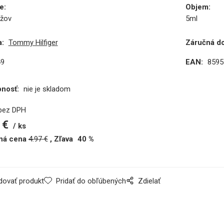
e
:
Objem
:
žov
5ml
:
Tommy Hilfiger
Záručná d
49
EAN:
8595
pnosť:
nie je skladom
bez DPH
€
ks
ná cena
4.97
€
Zľava
40
%
dovať produkt
Pridať do obľúbených
Zdielať