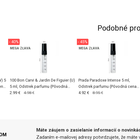
Podobné pro
- 40%
- 45%
MEGA ZĽAVA
MEGA ZĽAVA
) 5
100 Bon Carvi & Jardin De Figuier (U)
Prada Paradoxe Intense 5 ml,
ena
5 ml, Odstrek parfumu (Pôvodná
Odstrek parfumu (Pôvodná cena
cena €4,99)
2.99 €
4.98 €
€8,99)
4.92 €
8.95 €
Máte záujem o zasielanie informacií o novinká
LOM
Zadaním e-mailovej adresy potvrdzujete, že máte v