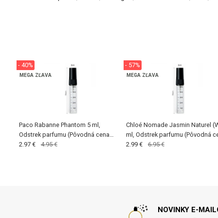
- 40%
- 57%
MEGA ZĽAVA
MEGA ZĽAVA
Paco Rabanne Phantom 5 ml,
Chloé Nomade Jasmin Naturel (W
Odstrek parfumu (Pôvodná cena
ml, Odstrek parfumu (Pôvodná c
€4,99)
2.97 €
4.95 €
6,99)
2.99 €
6.95 €
NOVINKY E-MAI