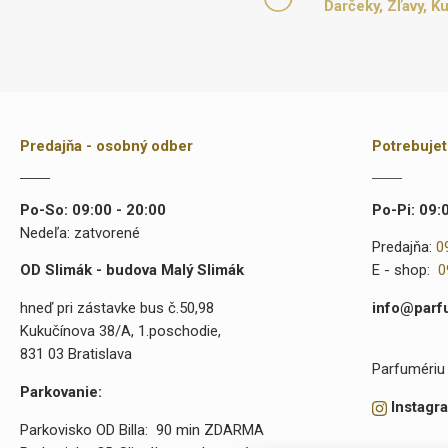
Darčeky, Zľavy, K
Predajňa - osobný odber
Potrebuje
Po-So: 09:00 - 20:00
Po-Pi: 09:
Nedeľa: zatvorené
Predajňa:
0
OD Slimák - budova Malý Slimák
E - shop:
0
hneď pri zástavke bus č.50,98
info@parf
Kukučínova 38/A, 1.poschodie,
831 03 Bratislava
Parfumériu 
Parkovanie:
Instagr
Parkovisko OD Billa: 90 min ZDARMA