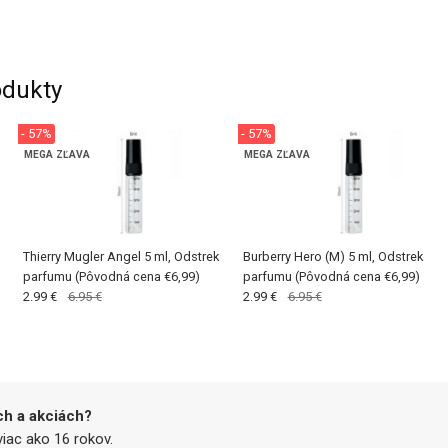
dukty
- 57%
- 57%
MEGA ZĽAVA
MEGA ZĽAVA
Thierry Mugler Angel 5 ml, Odstrek
Burberry Hero (M) 5 ml, Odstrek
parfumu (Pôvodná cena €6,99)
parfumu (Pôvodná cena €6,99)
2.99 €
6.95 €
2.99 €
6.95 €
ch a akciách?
iac ako 16 rokov.