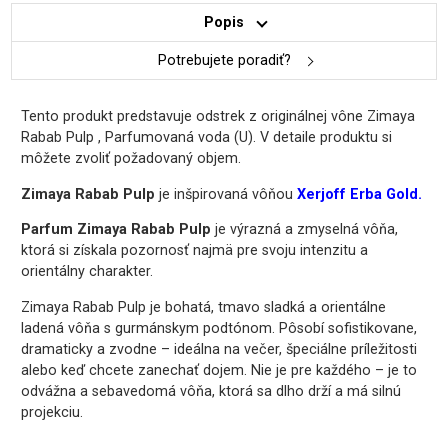
Popis
Potrebujete poradiť?
Tento produkt predstavuje odstrek z originálnej vône Zimaya
Rabab Pulp , Parfumovaná voda (U). V detaile produktu si
môžete zvoliť požadovaný objem.
Zimaya Rabab Pulp
je inšpirovaná vôňou
Xerjoff Erba Gold.
Parfum Zimaya Rabab Pulp
je výrazná a zmyselná vôňa,
ktorá si získala pozornosť najmä pre svoju intenzitu a
orientálny charakter.
Zimaya Rabab Pulp je bohatá, tmavo sladká a orientálne
ladená vôňa s gurmánskym podtónom. Pôsobí sofistikovane,
dramaticky a zvodne – ideálna na večer, špeciálne príležitosti
alebo keď chcete zanechať dojem. Nie je pre každého – je to
odvážna a sebavedomá vôňa, ktorá sa dlho drží a má silnú
projekciu.