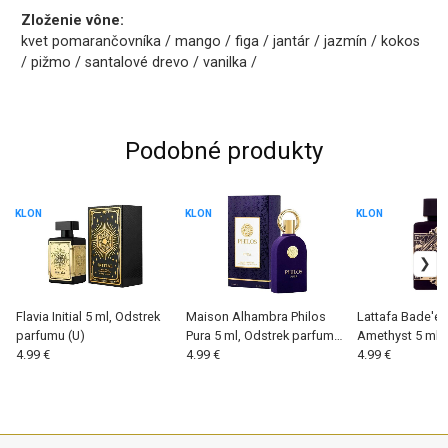
Zloženie vône:
kvet pomarančovníka / mango / figa / jantár / jazmín / kokos
/ pižmo / santalové drevo / vanilka /
Podobné produkty
KLON
KLON
KLON
Flavia Initial 5 ml, Odstrek
Maison Alhambra Philos
Lattafa Bade'e 
parfumu (U)
Pura 5 ml, Odstrek parfumu
Amethyst 5 ml, 
4.99 €
(U)
4.99 €
parfumu (W)
4.99 €