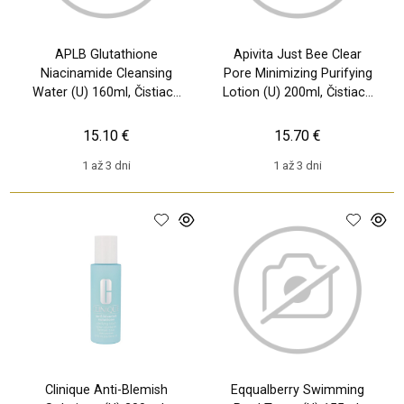
APLB Glutathione
Apivita Just Bee Clear
Niacinamide Cleansing
Pore Minimizing Purifying
Water (U) 160ml, Čistiaca
Lotion (U) 200ml, Čistiaca
voda
voda
15.10 €
15.70 €
1 až 3 dni
1 až 3 dni
Clinique Anti-Blemish
Eqqualberry Swimming