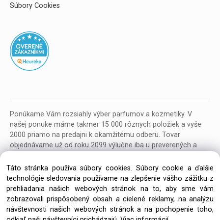
Súbory Cookies
Ponúkame Vám rozsiahly výber parfumov a kozmetiky. V
našej ponuke máme takmer 15 000 rôznych položiek a vyše
2000 priamo na predajni k okamžitému odberu. Tovar
objednávame už od roku 2099 výlučne iba u preverených a
kvalitných veľkoobchodných dodávateľov z celej EU.
Táto stránka používa súbory cookies. Súbory cookie a ďalšie
technológie sledovania používame na zlepšenie vášho zážitku z
prehliadania našich webových stránok na to, aby sme vám
zobrazovali prispôsobený obsah a cielené reklamy, na analýzu
návštevnosti našich webových stránok a na pochopenie toho,
Copyright © 2026 Parfumeria ORION, All rights reserved
odkiaľ naši návštevníci prichádzajú.
Viac informácií