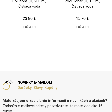
Solutions (U) 200 ml,
Pool Toner (U) 155ml,
Čistiaca voda
Čistiaca voda
23.80 €
15.70 €
1 až 3 dni
1 až 3 dni
NOVINKY E-MAILOM
Darčeky, Zľavy, Kupóny
Máte záujem o zasielanie informacií o novinkách a akciách?
Zadaním e-mailovej adresy potvrdzujete, že máte viac ako 16
rokov.