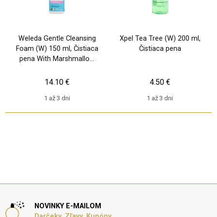
Weleda Gentle Cleansing
Xpel Tea Tree (W) 200 ml,
Foam (W) 150 ml, Čistiaca
Čistiaca pena
pena With Marshmallow
Extract
14.10 €
4.50 €
1 až 3 dni
1 až 3 dni
NOVINKY E-MAILOM
Darčeky, Zľavy, Kupóny