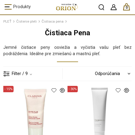
ks /
Produkty
0
PLEŤ
Čistenie pleti
Čistiaca pena
Čistiaca Pena
Jemné čistiace peny osviežia a vyčistia vašu pleť bez
podráždenia. Ideálne pre zmiešanú a mastnú pleť.
Filter
/ 9
- 15%
- 30%