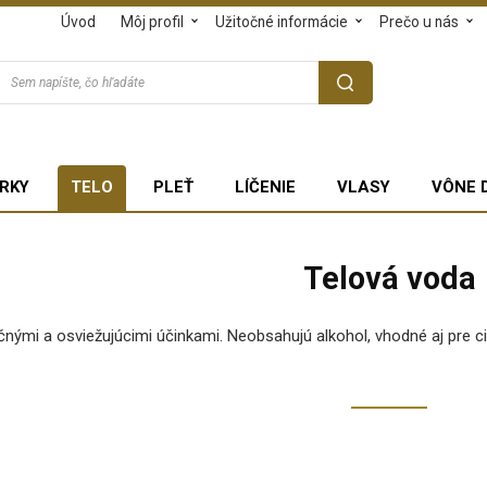
Úvod
Môj profil
Užitočné informácie
Prečo u nás
RKY
TELO
PLEŤ
LÍČENIE
VLASY
VÔNE 
Telová voda
nými a osviežujúcimi účinkami. Neobsahujú alkohol, vhodné aj pre ci