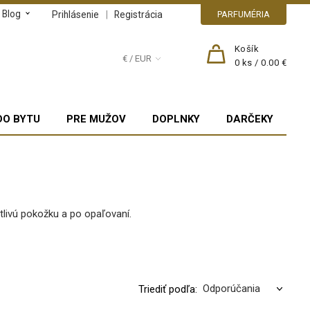
Blog
|
Prihlásenie
Registrácia
PARFUMÉRIA
Košík
€ / EUR
0
ks /
0.00 €
DO BYTU
PRE MUŽOV
DOPLNKY
DARČEKY
tlivú pokožku a po opaľovaní.
Triediť podľa: