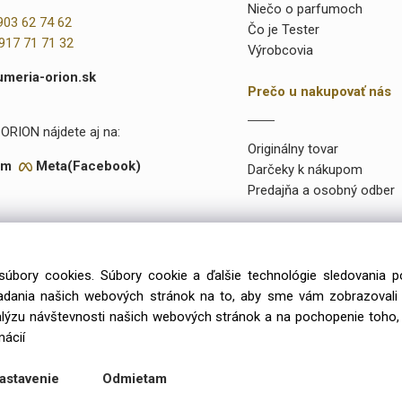
Niečo o parfumoch
903 62 74 62
Čo je Tester
917 71 71 32
Výrobcovia
umeria-orion.sk
Prečo u nakupovať nás
ORION nájdete aj na:
Originálny tovar
am
Meta(Facebook)
Darčeky k nákupom
Predajňa a osobný odber
súbory cookies. Súbory cookie a ďalšie technológie sledovania 
onuke máme takmer 15 000 rôznych položiek a vyše 2000 priamo na
iadania našich webových stránok na to, aby sme vám zobrazoval
99 výlučne iba u preverených a kvalitných veľkoobchodných dodávat
alýzu návštevnosti našich webových stránok a na pochopenie toho, 
mácií
Copyright © 2026 Parfumeria ORION, All rights reserved
astavenie
Odmietam