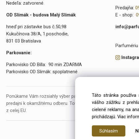
Nedeľa: zatvorené
Predajňa:
0
OD Slimák - budova Malý Slimák
E - shop:
0
hneď pri zástavke bus č.50,98
info@parf
Kukučínova 38/A, 1.poschodie,
831 03 Bratislava
Parfumériu 
Parkovanie:
Instagr
Parkovisko OD Billa: 90 min ZDARMA
Parkovisko OD Slimák: spoplatnené
Táto stránka používa 
Ponúkame Vám rozsiahly výber parfumov a kozmetiky. V našej p
vášho zážitku z prehl
predajni k okamžitému odberu. Tovar objednávame už od roku 20
cielené reklamy, na an
z celej EU.
prichádzajú.
Viac infor
Súhlasím
N