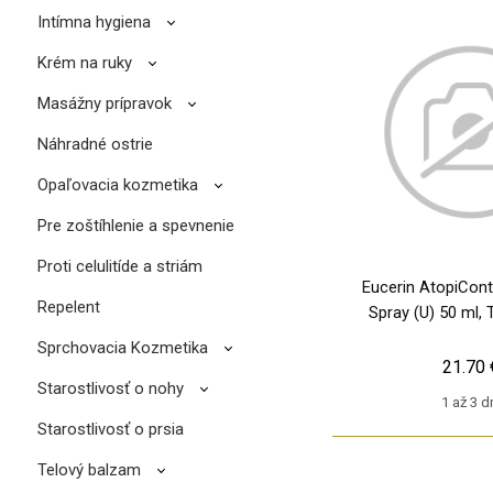
Intímna hygiena
Krém na ruky
Masážny prípravok
Náhradné ostrie
Opaľovacia kozmetika
Pre zoštíhlenie a spevnenie
Proti celulitíde a striám
Eucerin AtopiContr
Repelent
Spray (U) 50 ml, 
Sprchovacia Kozmetika
21.70 
Starostlivosť o nohy
1 až 3 d
Starostlivosť o prsia
Telový balzam