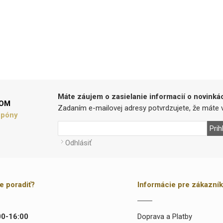
Máte záujem o zasielanie informacií o novinká
LOM
Zadaním e-mailovej adresy potvrdzujete, že máte v
upóny
Prih
Odhlásiť
te poradiť?
Informácie pre zákazní
00-16:00
Doprava a Platby