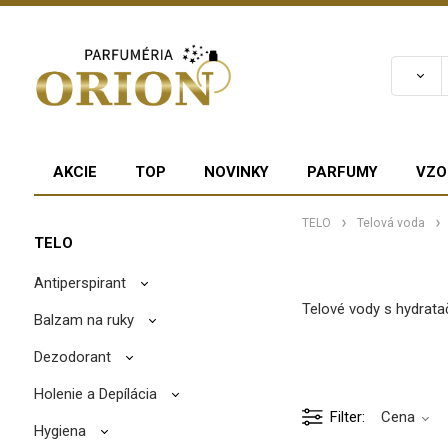
AKCIE
TOP
NOVINKY
PARFUMY
VZO
TELO
Telová voda
TELO
Antiperspirant
Telové vody s hydratač
Balzam na ruky
Dezodorant
Holenie a Depílácia
Filter
Cena
Hygiena