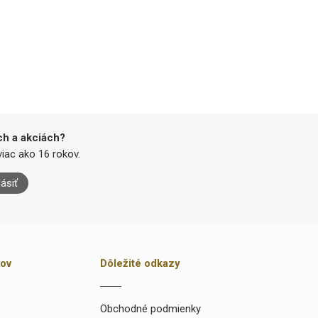
ch a akciách?
iac ako 16 rokov.
lásiť
kov
Dôležité odkazy
Obchodné podmienky