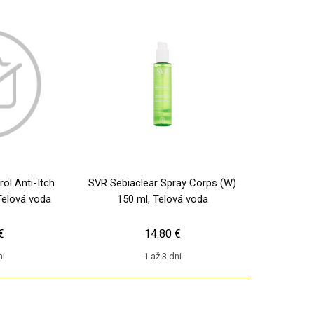
ol Anti-Itch
SVR Sebiaclear Spray Corps (W)
Telová voda
150 ml, Telová voda
€
14.80 €
ni
1 až 3 dni