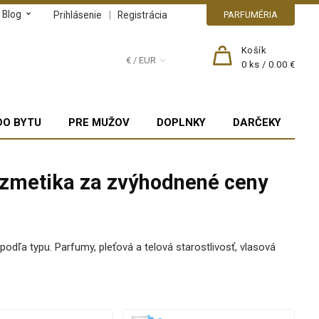
Blog
|
Prihlásenie
Registrácia
PARFUMÉRIA
Košík
€ / EUR
0
ks /
0.00 €
DO BYTU
PRE MUŽOV
DOPLNKY
DARČEKY
ozmetika za zvýhodnené ceny
podľa typu. Parfumy, pleťová a telová starostlivosť, vlasová