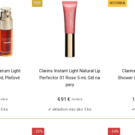
TOP
NOVINKA
PU
Serum Light
Clarins Instant Light Natural Lip
Clari
l, Pleťové
Perfector 01 Rose 5 ml, Gél na
Shower 
m
pery
4.91 €
1
.00 €
10.90 €
3 ks
skladom viac ako 5 ks
- 25%
- 34%