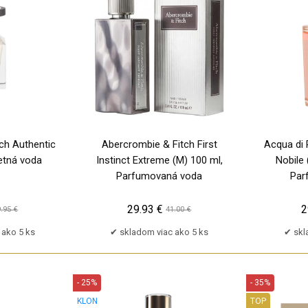
PU
ch Authentic
Abercrombie & Fitch First
Acqua di 
letná voda
Instinct Extreme (M) 100 ml,
Nobile 
Parfumovaná voda
Par
29.93 €
2
.95 €
41.00 €
 ako 5 ks
skladom viac ako 5 ks
skl
- 25%
- 35%
KLON
TOP