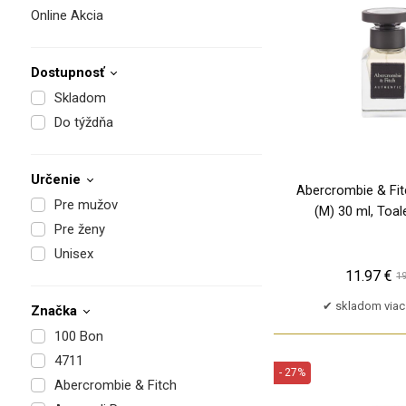
Online Akcia
Dostupnosť
Skladom
Do týždňa
Určenie
Abercrombie & Fit
Pre mužov
(M) 30 ml, Toa
Pre ženy
Unisex
11.97 €
19
skladom viac
Značka
100 Bon
4711
- 27%
Abercrombie & Fitch
PU