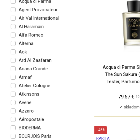
Acqua di Parma
Agent Provocateur
Air Val International
Al Haramain
Alfa Romeo
Alterna
Aok
Ard Al Zaafaran
Acqua di Parma S
Ariana Grande
The Sun Sakura (
Armaf
Tester, Parfum
Atelier Cologne
Atkinsons
79.57 €
10
Avene
skladom 
Azzaro
Aéropostale
BIODERMA
- 46%
BOURJOIS Paris
RARITA