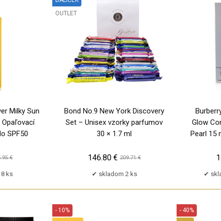
OUTLET
TP
er Milky Sun
Bond No.9 New York Discovery
Burberr
, Opaľovací
Set – Unisex vzorky parfumov
Glow Con
elo SPF50
30 × 1.7 ml
Pearl 15 
146.80 €
1
.95 €
209.71 €
8 ks
skladom 2 ks
skl
- 10%
- 40%