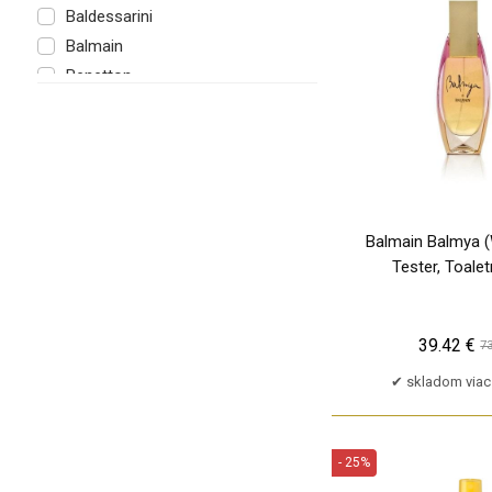
Baldessarini
TP
Balmain
Benetton
Beverly Hills 90210
Bi-Oil
Billie Eilish
Biolage
Biotherm
Balmain Balmya (
Bond No. 9
Tester, Toale
Boucheron
Britney Spears
Burberry
39.42 €
73
Bvlgari
skladom viac
By Kilian
Cacharel
Calvin Klein
- 25%
Carolina Herrera
PU