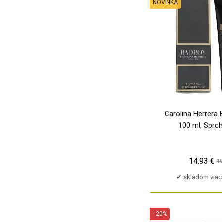
NOVINKA
Cristiano Ronaldo
Cuba
DKNY
DW Home
David Beckham
Davidoff
Decleor
Dermacol
Diesel
Carolina Herrera
100 ml, Sprc
Dolce&Gabbana
Dr. Althea
Dsquared2
14.93 €
19
Dunhill
skladom viac
Dunlop
ESCADA
Elizabeth Arden
- 20%
Essence