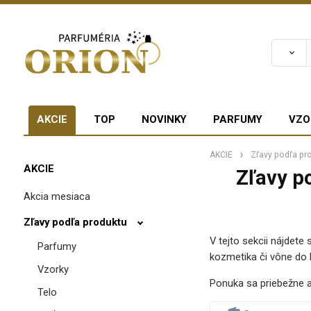
AKCIE
TOP
NOVINKY
PARFUMY
VZO
AKCIE
Zľavy podľa pr
AKCIE
Zľavy p
Akcia mesiaca
Zľavy podľa produktu
V tejto sekcii nájdete
Parfumy
kozmetika či vône do 
Vzorky
Ponuka sa priebežne a
Telo