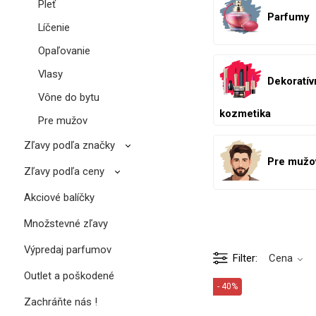
Pleť
Parfumy
Líčenie
Opaľovanie
Vlasy
Dekoratív
Vône do bytu
kozmetika
Pre mužov
Zľavy podľa značky
Pre mužo
Zľavy podľa ceny
Akciové balíčky
Množstevné zľavy
Výpredaj parfumov
Filter
Cena
Outlet a poškodené
- 40%
Zachráňte nás !
PU