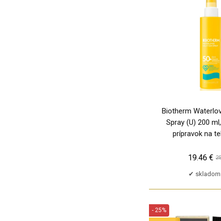
Cartier
Chanel
Chanson
Chloé
Chopard
Christian Audigier
Christian Dior
Christina Aguilera
Biotherm Waterlov
Clarins
Spray (U) 200 ml
Clinique
prípravok na t
Clive Christian
19.46 €
25
Coach
Cobeco Pharma
skladom 
Collistar
Cosmopolitan
- 25%
Creed