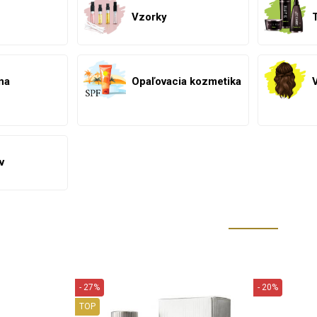
Vzorky
na
Opaľovacia kozmetika
v
- 27%
- 20%
TOP
PU