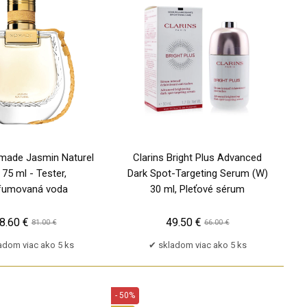
PU
made Jasmin Naturel
Clarins Bright Plus Advanced
 75 ml - Tester,
Dark Spot-Targeting Serum (W)
fumovaná voda
30 ml, Pleťové sérum
8.60 €
49.50 €
81.00 €
66.00 €
adom viac ako 5 ks
skladom viac ako 5 ks
- 50%