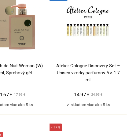
PU
b de Nuit Woman (W)
Atelier Cologne Discovery Set –
ml, Sprchový gél
Unisex vzorky parfumov 5 × 1.7
ml
1.67 €
14.97 €
17.95 €
24.95 €
adom viac ako 5 ks
skladom viac ako 5 ks
- 17%
A
PU