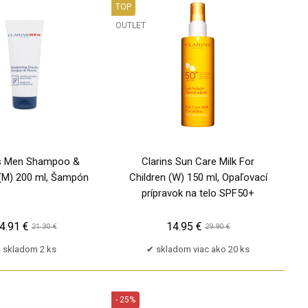
TOP
OUTLET
PU
ns Men Shampoo &
Clarins Sun Care Milk For
(M) 200 ml, Šampón
Children (W) 150 ml, Opaľovací
prípravok na telo SPF50+
4.91 €
14.95 €
21.30 €
29.90 €
skladom 2 ks
skladom viac ako 20 ks
- 25%