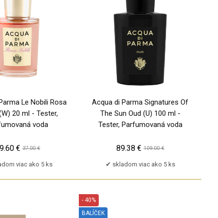
TP
Parma Le Nobili Rosa
Acqua di Parma Signatures Of
(W) 20 ml - Tester,
The Sun Oud (U) 100 ml -
fumovaná voda
Tester, Parfumovaná voda
9.60 €
89.38 €
37.00 €
109.00 €
adom viac ako 5 ks
skladom viac ako 5 ks
- 40%
BALÍČEK