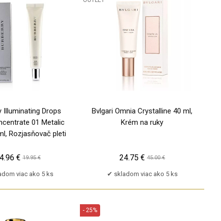
PU
y Illuminating Drops
Bvlgari Omnia Crystalline 40 ml,
centrate 01 Metalic
Krém na ruky
ml, Rozjasňovač pleti
4.96 €
24.75 €
19.95 €
45.00 €
adom viac ako 5 ks
skladom viac ako 5 ks
- 25%