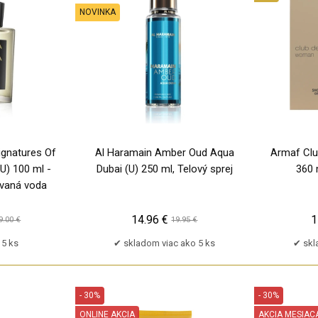
NOVINKA
PU
ignatures Of
Al Haramain Amber Oud Aqua
Armaf Clu
U) 100 ml -
Dubai (U) 250 ml, Telový sprej
360 
ovaná voda
14.96 €
1
9.00 €
19.95 €
5 ks
skladom viac ako 5 ks
skl
- 30%
- 30%
ONLINE AKCIA
AKCIA MESIAC