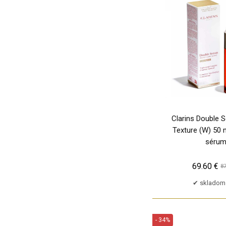
PU
Estée Lauder
Etat Libre d´Orange
Eucerin
Eye Of Love
Faconnable
Flavia Parfum
Ford Mustang
Fragonard
Clarins Double 
Frederic Malle
Texture (W) 50 m
GUESS
séru
Gabriela Sabatini
Gianfranco Ferré
69.60 €
87
Gillette
skladom 
Giorgio Armani
Giorgio Beverly Hills
Givenchy
- 34%