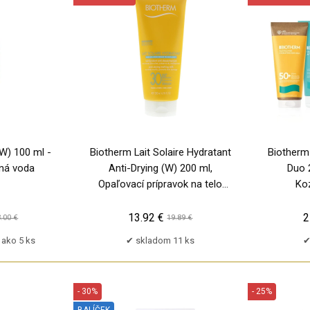
PU
PU
W) 100 ml -
Biotherm Lait Solaire Hydratant
Biotherm
tná voda
Anti-Drying (W) 200 ml,
Duo 
Opaľovací prípravok na telo
Ko
SPF30
13.92 €
2
.00 €
19.89 €
 ako 5 ks
skladom 11 ks
- 30%
- 25%
BALÍČEK
PU