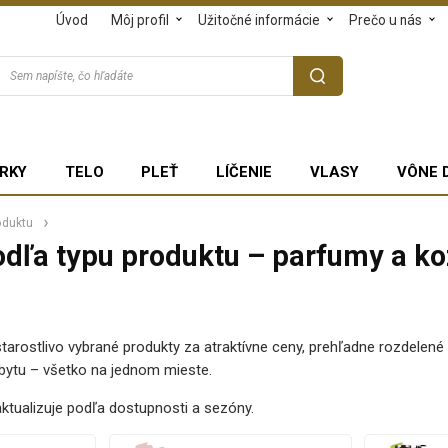
Úvod
Môj profil
Užitočné informácie
Prečo u nás
RKY
TELO
PLEŤ
LÍČENIE
VLASY
VÔNE 
oduktu
odľa typu produktu – parfumy a k
 starostlivo vybrané produkty za atraktívne ceny, prehľadne rozdelené 
bytu – všetko na jednom mieste.
ktualizuje podľa dostupnosti a sezóny.