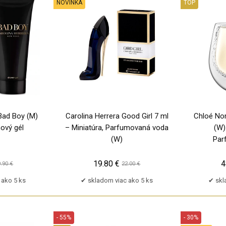
NOVINKA
TOP
PU
 Bad Boy (M)
Carolina Herrera Good Girl 7 ml
Chloé No
hový gél
– Miniatúra, Parfumovaná voda
(W)
(W)
Par
19.80 €
4
.90 €
22.00 €
 ako 5 ks
skladom viac ako 5 ks
skl
- 55%
- 30%