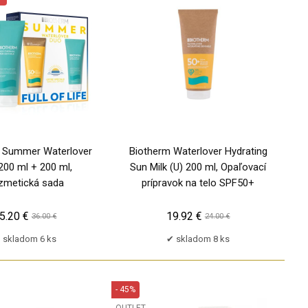
 Summer Waterlover
Biotherm Waterlover Hydrating
200 ml + 200 ml,
Sun Milk (U) 200 ml, Opaľovací
zmetická sada
prípravok na telo SPF50+
5.20 €
19.92 €
36.00 €
24.00 €
skladom 6 ks
skladom 8 ks
- 45%
OUTLET