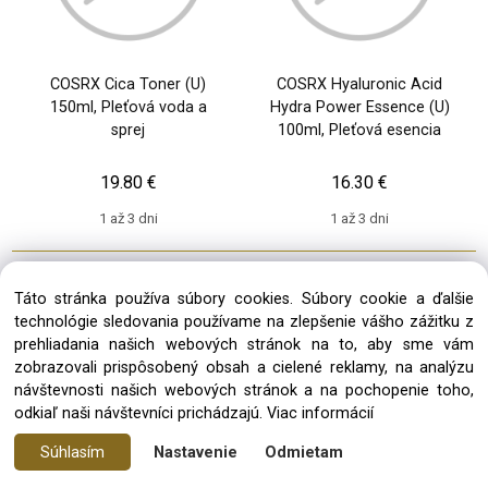
COSRX Cica Toner (U)
COSRX Hyaluronic Acid
150ml, Pleťová voda a
Hydra Power Essence (U)
sprej
100ml, Pleťová esencia
19.80 €
16.30 €
1 až 3 dni
1 až 3 dni
Táto stránka používa súbory cookies. Súbory cookie a ďalšie
technológie sledovania používame na zlepšenie vášho zážitku z
prehliadania našich webových stránok na to, aby sme vám
zobrazovali prispôsobený obsah a cielené reklamy, na analýzu
návštevnosti našich webových stránok a na pochopenie toho,
odkiaľ naši návštevníci prichádzajú.
Viac informácií
Súhlasím
Nastavenie
Odmietam