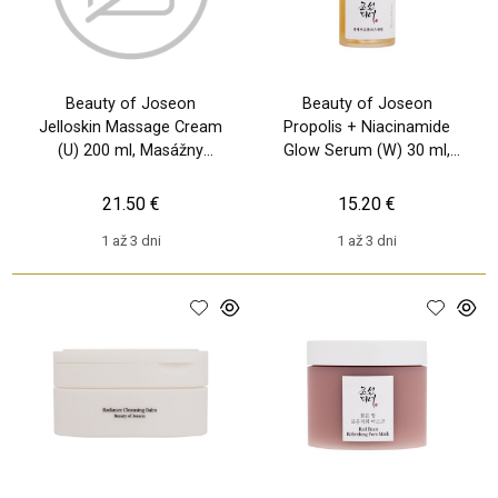
Beauty of Joseon
Beauty of Joseon
Jelloskin Massage Cream
Propolis + Niacinamide
(U) 200 ml, Masážny
Glow Serum (W) 30 ml,
prípravok
Pleťové sérum
21.50 €
15.20 €
1 až 3 dni
1 až 3 dni