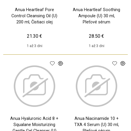
Anua Heartleaf Pore
Anua Heartleaf Soothing
Control Cleansing Oil (U)
Ampoule (U) 30 ml,
200 ml, Čistiaci olej
Pleťové sérum
21.30 €
28.50 €
1 až 3 dni
1 až 3 dni
Anua Hyaluronic Acid 8 +
Anua Niacinamide 10 +
Squalane Moisturizing
TXA 4 Serum (U) 30 ml,
Gentle Gel Cleanser (U)
Pleťové sérum