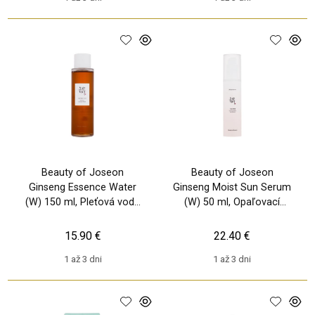
Beauty of Joseon
Beauty of Joseon
Ginseng Essence Water
Ginseng Moist Sun Serum
(W) 150 ml, Pleťová voda
(W) 50 ml, Opaľovací
a sprej
prípravok na tvár SPF50+
15.90 €
22.40 €
1 až 3 dni
1 až 3 dni