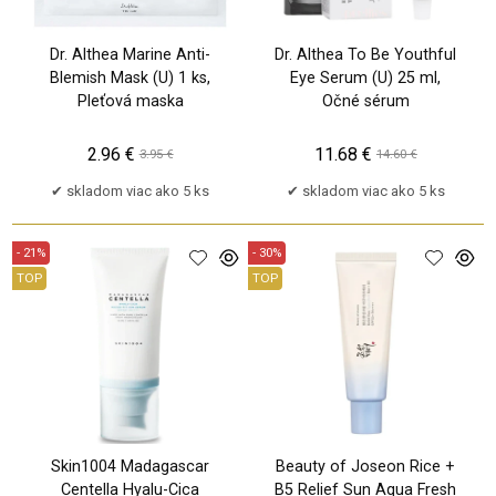
Dr. Althea Marine Anti-
Dr. Althea To Be Youthful
Blemish Mask (U) 1 ks,
Eye Serum (U) 25 ml,
Pleťová maska
Očné sérum
2.96 €
11.68 €
3.95 €
14.60 €
skladom viac ako 5 ks
skladom viac ako 5 ks
- 21%
- 30%
TOP
TOP
PU
Skin1004 Madagascar
Beauty of Joseon Rice +
Centella Hyalu-Cica
B5 Relief Sun Aqua Fresh