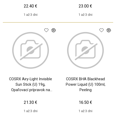
22.40 €
23.00 €
1 až 3 dni
1 až 3 dni
COSRX Airy-Light Invisible
COSRX BHA Blackhead
Sun Stick (U) 19g,
Power Liquid (U) 100ml,
Opaľovací prípravok na
Peeling
tvár SPF50+
21.30 €
16.50 €
1 až 3 dni
1 až 3 dni