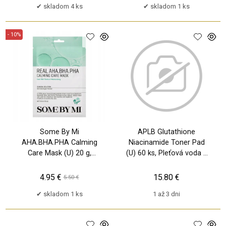
skladom 4 ks
skladom 1 ks
- 10%
Some By Mi
APLB Glutathione
AHA.BHA.PHA Calming
Niacinamide Toner Pad
Care Mask (U) 20 g,
(U) 60 ks, Pleťová voda a
Pleťová maska
sprej
4.95 €
15.80 €
5.50 €
skladom 1 ks
1 až 3 dni