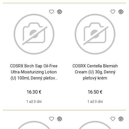
COSRX Birch Sap Oil-Free
COSRX Centella Blemish
Ultra-Moisturizing Lotion
Cream (U) 30g, Denný
(U) 100ml, Denný pleťový
pleťový krém
krém
16.30 €
16.50 €
1 až 3 dni
1 až 3 dni