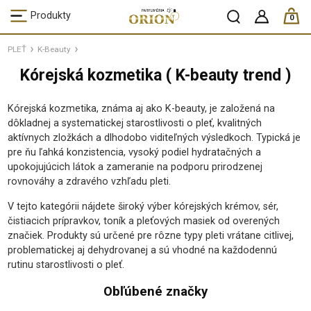
ks /
Produkty
0
PLEŤ
K-Beauty
Kórejská kozmetika ( K-beauty trend )
Kórejská kozmetika, známa aj ako K-beauty, je založená na
dôkladnej a systematickej starostlivosti o pleť, kvalitných
aktívnych zložkách a dlhodobo viditeľných výsledkoch. Typická je
pre ňu ľahká konzistencia, vysoký podiel hydratačných a
upokojujúcich látok a zameranie na podporu prirodzenej
rovnováhy a zdravého vzhľadu pleti.
V tejto kategórii nájdete široký výber kórejských krémov, sér,
čistiacich prípravkov, toník a pleťových masiek od overených
značiek. Produkty sú určené pre rôzne typy pleti vrátane citlivej,
problematickej aj dehydrovanej a sú vhodné na každodennú
rutinu starostlivosti o pleť.
Obľúbené značky