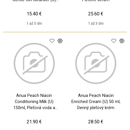
150ml, Čistiaci gél
15.40 €
25.60 €
1 až 3 dni
1 až 3 dni
Anua Peach Niacin
Anua Peach Niacin
Conditioning Milk (U)
Enriched Cream (U) 50 ml,
150ml, Pleťová voda a
Denný pleťový krém
sprej
21.90 €
28.50 €