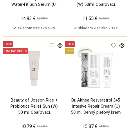
Water-Fit Sun Serum (U)
(W) 50ml, Opaľovací
50 ml, Opaľovací
prípravok na tvár SPF50+
prípravok
14.93 €
11.55 €
18.90 €
16.50 €
skladom viac ako 5 ks
skladom viac ako 20 ks
- 35%
- 36%
ONLINE AKCIA
TOP
Beauty of Joseon Rice +
Dr. Althea Resveratrol 345
Probiotics Relief Sun (W)
Intesive Repair Cream (U)
50 ml, Opaľovací
50 ml, Denný pleťový krém
prípravok na tvár SPF50+
10.79 €
15.87 €
16.60 €
24.80 €