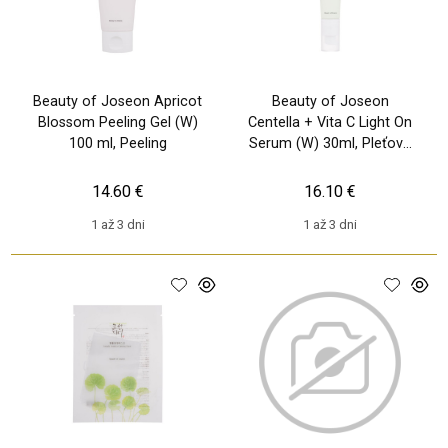
Beauty of Joseon Apricot
Beauty of Joseon
Blossom Peeling Gel (W)
Centella + Vita C Light On
100 ml, Peeling
Serum (W) 30ml, Pleťové
sérum
14.60 €
16.10 €
1 až 3 dni
1 až 3 dni