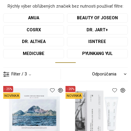
Rýchly výber obľúbených značiek bez nutnosti používať filtre:
ANUA
BEAUTY OF JOSEON
COSRX
DR. JART+
DR. ALTHEA
ISNTREE
MEDICUBE
PYUNKANG YUL
Filter
/ 3
- 25%
- 20%
NOVINKA
NOVINKA