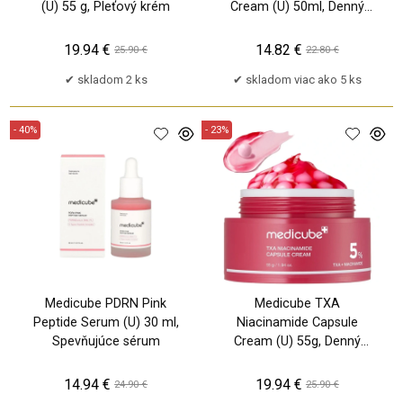
(U) 55 g, Pleťový krém
Cream (U) 50ml, Denný
pleťový krém
19.94 €
14.82 €
25.90 €
22.80 €
skladom 2 ks
skladom viac ako 5 ks
- 40%
- 23%
Medicube PDRN Pink
Medicube TXA
Peptide Serum (U) 30 ml,
Niacinamide Capsule
Spevňujúce sérum
Cream (U) 55g, Denný
pleťový krém
14.94 €
19.94 €
24.90 €
25.90 €