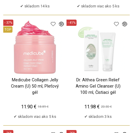
skladom 14 ks
skladom viac ako 5 ks
- 37%
- 41%
TOP
Medicube Collagen Jelly
Dr. Althea Green Relief
Cream (U) 50 ml, Pleťový
Amino Gel Cleanser (U)
gél
100 ml, Čistiaci gél
11.90 €
11.98 €
18.89 €
20.30 €
skladom viac ako 5 ks
skladom 3 ks