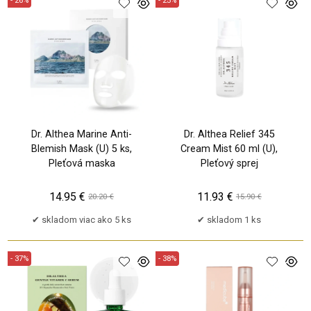
- 26%
- 25%
Dr. Althea Marine Anti-
Dr. Althea Relief 345
Blemish Mask (U) 5 ks,
Cream Mist 60 ml (U),
Pleťová maska
Pleťový sprej
14.95 €
11.93 €
20.20 €
15.90 €
skladom viac ako 5 ks
skladom 1 ks
- 37%
- 38%