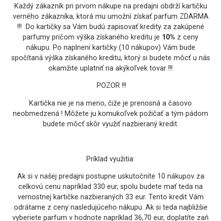
Každý zákazník pri prvom nákupe na predajni obdrží kartičku
verného zákazníka, ktorá mu umožní získať parfum ZDARMA
!!! Do kartičky sa Vám budú zapisovať kredity za zakúpené
parfumy pričom výška získaného kreditu je
10%
z ceny
nákupu. Po naplnení kartičky (10 nákupov) Vám bude
spočítaná výška získaného kreditu, ktorý si budete môcť u nás
okamžite uplatniť na akýkoľvek tovar !!!
POZOR !!!
Kartička nie je na meno, čiže je prenosná a časovo
neobmedzená ! Môžete ju komukoľvek požičať a tým pádom
budete môcť skôr využiť nazbieraný kredit.
Príklad využitia:
Ak si v našej predajni postupne uskutočníte 10 nákupov za
celkovú cenu napríklad 330 eur, spolu budete mať teda na
vernostnej kartičke nazbieraných 33 eur. Tento kredit Vám
odrátame z ceny nasledujúceho nákupu. Ak si teda najbližšie
vyberiete parfum v hodnote napríklad 36,70 eur, doplatíte zaň